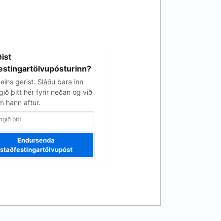
ist
estingartölvupósturinn?
eins gerist. Sláðu bara inn
ið þitt hér fyrir neðan og við
 hann aftur.
Endursenda
staðfestingartölvupóst