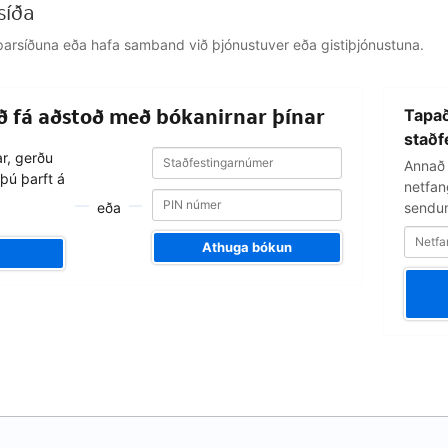
síða
jálparsíðuna eða hafa samband við þjónustuver eða gistiþjónustuna.
Netfangið
að fá aðstoð með bókanirnar þínar
Tapað
þitt
staðf
Staðfestingarnúmer
Staðfestingarnúmer
ar, gerðu
Annað 
þú þarft á
netfang
eða
sendum
Athuga bókun