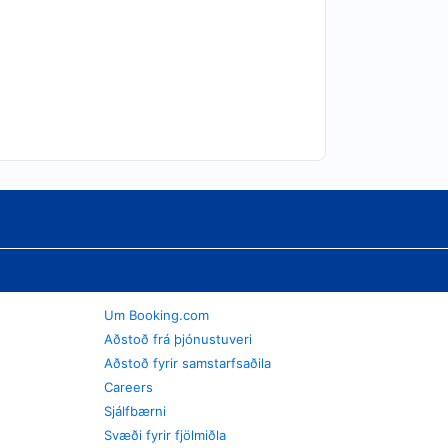
Um Booking.com
Aðstoð frá þjónustuveri
Aðstoð fyrir samstarfsaðila
Careers
Sjálfbærni
Svæði fyrir fjölmiðla