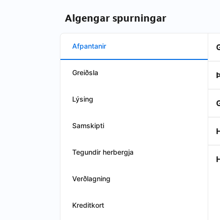
Algengar spurningar
Afpantanir
Greiðsla
Þ
Lýsing
Samskipti
H
Tegundir herbergja
Verðlagning
Kreditkort