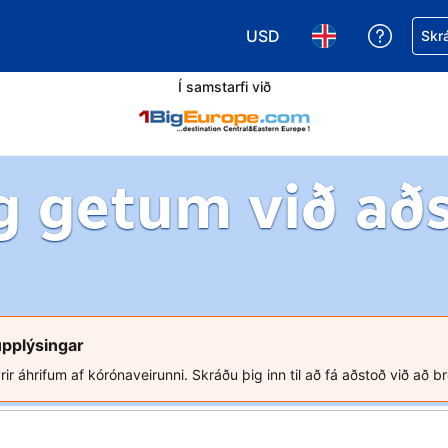
USD
Fá aðst
Skrá
Veldu gjaldmiðil. Í augnabl
Veldu þitt tungumá
Í samstarfi við
g getum við að
upplýsingar
rir áhrifum af kórónaveirunni. Skráðu þig inn til að fá aðstoð við að b