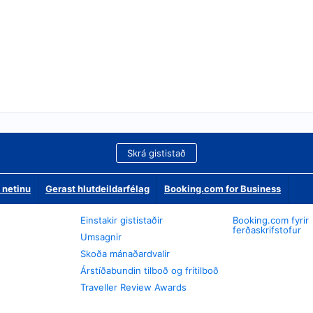
Skrá gististað
 netinu
Gerast hlutdeildarfélag
Booking.com for Business
Einstakir gististaðir
Booking.com fyrir
ferðaskrifstofur
Umsagnir
Skoða mánaðardvalir
Árstíðabundin tilboð og frítilboð
Traveller Review Awards