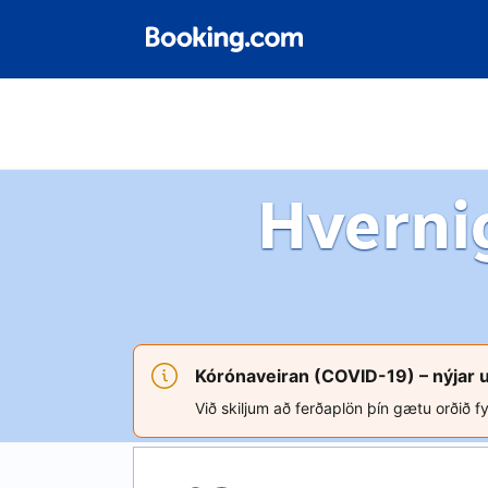
Hverni
Kórónaveiran (COVID-19) – nýjar 
Við skiljum að ferðaplön þín gætu orðið fy