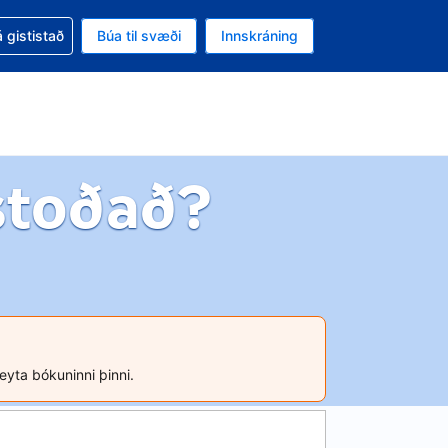
oð við bókunina
 gististað
Búa til svæði
Innskráning
ikinu er gjaldmiðillinn Bandaríkjadalur
l. Í augnablikinu er tungumál þitt Íslensku
stoðað?
reyta bókuninni þinni.