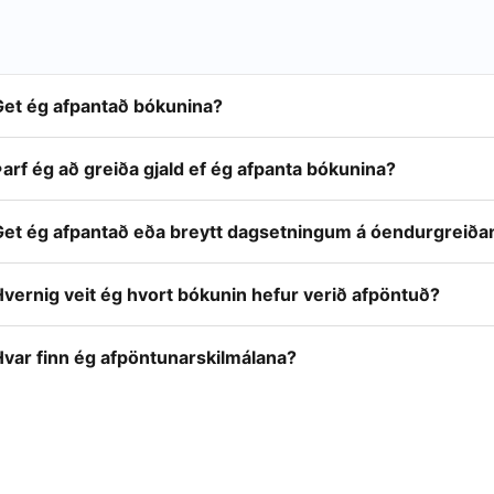
Get ég afpantað bókunina?
arf ég að greiða gjald ef ég afpanta bókunina?
Get ég afpantað eða breytt dagsetningum á óendurgreiða
vernig veit ég hvort bókunin hefur verið afpöntuð?
Hvar finn ég afpöntunarskilmálana?