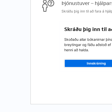
Þjónustuver – hjálpar
Skráðu þig inn til að fara á h
Skráðu þig inn til 
Skoðaðu allar bókanirnar þín
breytingar og fáðu aðstoð ef 
henni að halda.
Innskráning