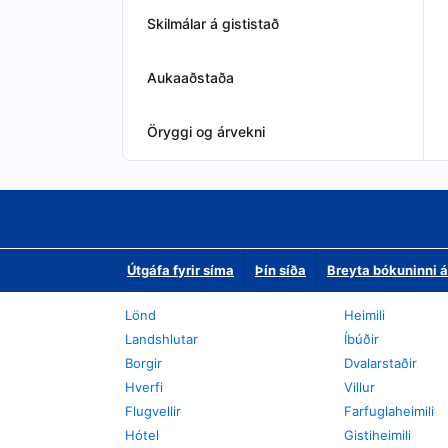
Skilmálar á gististað
Aukaaðstaða
Öryggi og árvekni
Útgáfa fyrir síma
Þín síða
Breyta bókuninni á
Lönd
Heimili
Landshlutar
Íbúðir
Borgir
Dvalarstaðir
Hverfi
Villur
Flugvellir
Farfuglaheimili
Hótel
Gistiheimili