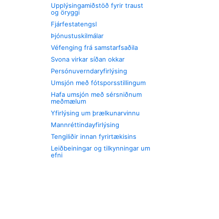
Upplýsingamiðstöð fyrir traust
og öryggi
Fjárfestatengsl
Þjónustuskilmálar
Véfenging frá samstarfsaðila
Svona virkar síðan okkar
Persónuverndaryfirlýsing
Umsjón með fótsporsstillingum
Hafa umsjón með sérsniðnum
meðmælum
Yfirlýsing um þrælkunarvinnu
Mannréttindayfirlýsing
Tengiliðir innan fyrirtækisins
Leiðbeiningar og tilkynningar um
efni