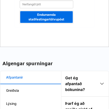
Endursenda
staðfestingartölvupóst
Algengar spurningar
Afpantanir
Get ég
afpantað
bókunina?
Greiðsla
Þarf ég að
Lýsing