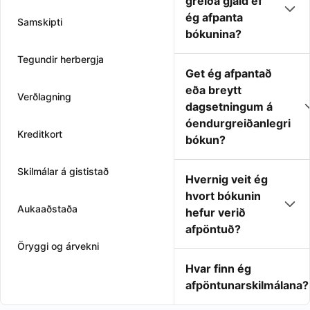
greiða gjald ef
ég afpanta
Samskipti
bókunina?
Tegundir herbergja
Get ég afpantað
eða breytt
Verðlagning
dagsetningum á
óendurgreiðanlegri
Kreditkort
bókun?
Skilmálar á gististað
Hvernig veit ég
hvort bókunin
Aukaaðstaða
hefur verið
afpöntuð?
Öryggi og árvekni
Hvar finn ég
afpöntunarskilmálana?