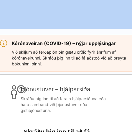
Kórónaveiran (COVID-19) – nýjar upplýsingar
Við skiljum að ferðaplön þín gætu orðið fyrir áhrifum af
kórónaveirunni. Skráðu þig inn til að fá aðstoð við að breyta
bókuninni þinni.
Þjónustuver – hjálparsíða
Skráðu þig inn til að fara á hjálparsíðuna eða
hafa samband við þjónustuver eða
gistiþjónustuna.
Skráðu þig inn til að fá