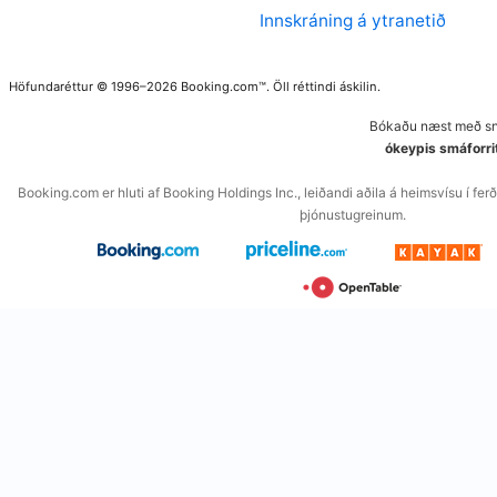
Innskráning á ytranetið
Höfundaréttur © 1996–2026 Booking.com™. Öll réttindi áskilin.
Bókaðu næst með snj
ókeypis smáforri
Booking.com er hluti af Booking Holdings Inc., leiðandi aðila á heimsvísu í f
þjónustugreinum.