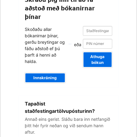
aðstoð með bókanirnar
þínar
Staðfestingarnúmer
Staðfestingarnúmer
Skoðaðu allar
bókanirnar þínar,
gerðu breytingar og
eða
fáðu aðstoð ef þú
þarft á henni að
Athuga
halda.
bókun
Innskráning
Netfangið
Tapaðist
þitt
staðfestingartölvupósturinn?
Annað eins gerist. Sláðu bara inn netfangið
þitt hér fyrir neðan og við sendum hann
aftur.