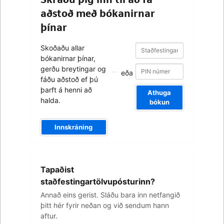
aðstoð með bókanirnar
þínar
Staðfestingarnúmer
Staðfestingarnúmer
Skoðaðu allar
bókanirnar þínar,
gerðu breytingar og
eða
fáðu aðstoð ef þú
þarft á henni að
Athuga
halda.
bókun
Innskráning
Netfangið
Tapaðist
þitt
staðfestingartölvupósturinn?
Annað eins gerist. Sláðu bara inn netfangið
þitt hér fyrir neðan og við sendum hann
aftur.