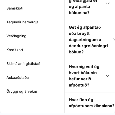
greiða gjald ef
ég afpanta
Samskipti
bókunina?
Tegundir herbergja
Get ég afpantað
eða breytt
Verðlagning
dagsetningum á
óendurgreiðanlegri
Kreditkort
bókun?
Skilmálar á gististað
Hvernig veit ég
hvort bókunin
Aukaaðstaða
hefur verið
afpöntuð?
Öryggi og árvekni
Hvar finn ég
afpöntunarskilmálana?