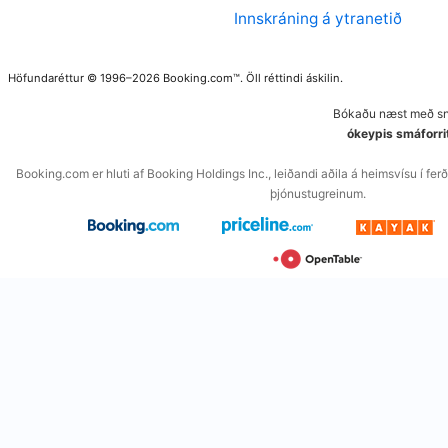
Innskráning á ytranetið
Höfundaréttur © 1996–2026 Booking.com™. Öll réttindi áskilin.
Bókaðu næst með snj
ókeypis smáforri
Booking.com er hluti af Booking Holdings Inc., leiðandi aðila á heimsvísu í f
þjónustugreinum.