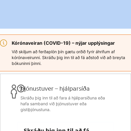
Kórónaveiran (COVID-19) – nýjar upplýsingar
Við skiljum að ferðaplön þín gætu orðið fyrir áhrifum af
kórónaveirunni. Skráðu þig inn til að fá aðstoð við að breyta
bókuninni þinni.
Þjónustuver – hjálparsíða
Skráðu þig inn til að fara á hjálparsíðuna eða
hafa samband við þjónustuver eða
gistiþjónustuna.
Skráðu þig inn til að fá