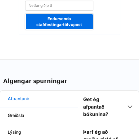
Endursenda
staðfestingartölvupóst
Algengar spurningar
Afpantanir
Get ég
afpantað
bókunina?
Greiðsla
Þarf ég að
Lýsing