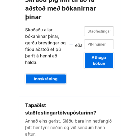
aðstoð með bókanirnar
þínar
Staðfestingarnúmer
Staðfestingarnúmer
Skoðaðu allar
bókanirnar þínar,
gerðu breytingar og
eða
fáðu aðstoð ef þú
þarft á henni að
Athuga
halda.
bókun
Innskráning
Netfangið
Tapaðist
þitt
staðfestingartölvupósturinn?
Annað eins gerist. Sláðu bara inn netfangið
þitt hér fyrir neðan og við sendum hann
aftur.