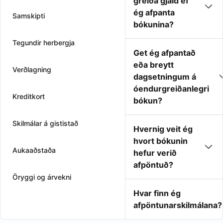
greiða gjald ef
ég afpanta
Samskipti
bókunina?
Tegundir herbergja
Get ég afpantað
eða breytt
Verðlagning
dagsetningum á
óendurgreiðanlegri
Kreditkort
bókun?
Skilmálar á gististað
Hvernig veit ég
hvort bókunin
Aukaaðstaða
hefur verið
afpöntuð?
Öryggi og árvekni
Hvar finn ég
afpöntunarskilmálana?