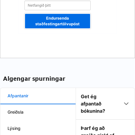
Endursenda
staðfestingartölvupóst
Algengar spurningar
Afpantanir
Get ég
afpantað
bókunina?
Greiðsla
Þarf ég að
Lýsing