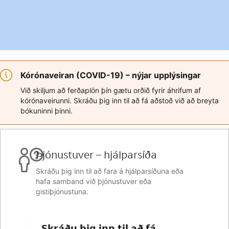
Kórónaveiran (COVID-19) – nýjar upplýsingar
Við skiljum að ferðaplön þín gætu orðið fyrir áhrifum af
kórónaveirunni. Skráðu þig inn til að fá aðstoð við að breyta
bókuninni þinni.
Þjónustuver – hjálparsíða
Skráðu þig inn til að fara á hjálparsíðuna eða
hafa samband við þjónustuver eða
gistiþjónustuna.
Skráðu þig inn til að fá