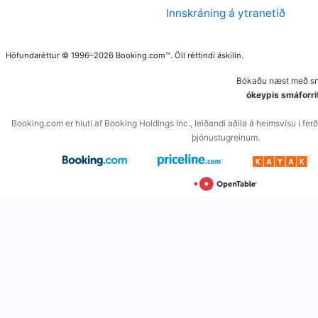
Innskráning á ytranetið
Höfundaréttur © 1996–2026 Booking.com™. Öll réttindi áskilin.
Bókaðu næst með snj
ókeypis smáforri
Booking.com er hluti af Booking Holdings Inc., leiðandi aðila á heimsvísu í f
þjónustugreinum.