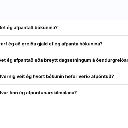
Get ég afpantað bókunina?
arf ég að greiða gjald ef ég afpanta bókunina?
Get ég afpantað eða breytt dagsetningum á óendurgreiða
vernig veit ég hvort bókunin hefur verið afpöntuð?
Hvar finn ég afpöntunarskilmálana?