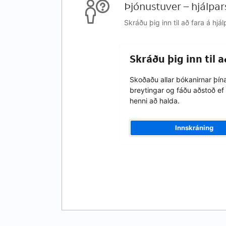
Þjónustuver – hjálpar
Skráðu þig inn til að fara á h
Skráðu þig inn til 
Skoðaðu allar bókanirnar þín
breytingar og fáðu aðstoð ef 
henni að halda.
Innskráning