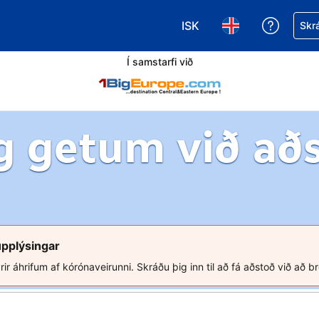
ISK
Fá aðst
Skrá
Veldu gjaldmiðil. Í augnab
Veldu þitt tungumá
Í samstarfi við
g getum við að
upplýsingar
rir áhrifum af kórónaveirunni. Skráðu þig inn til að fá aðstoð við að b