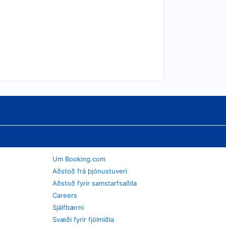
Um Booking.com
Aðstoð frá þjónustuveri
Aðstoð fyrir samstarfsaðila
Careers
Sjálfbærni
Svæði fyrir fjölmiðla