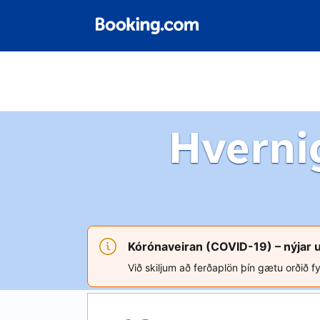
Hverni
Kórónaveiran (COVID-19) – nýjar 
Við skiljum að ferðaplön þín gætu orðið fy