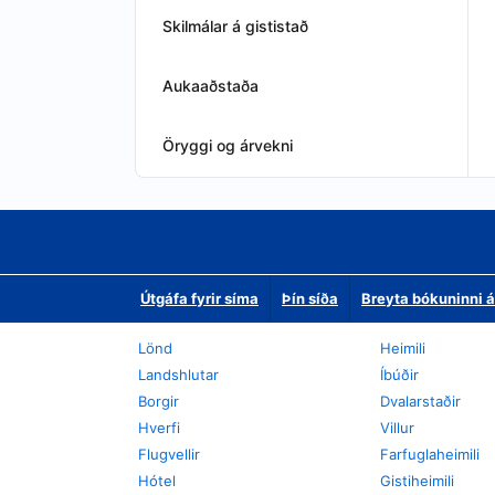
Skilmálar á gististað
Aukaaðstaða
Öryggi og árvekni
Útgáfa fyrir síma
Þín síða
Breyta bókuninni á
Lönd
Heimili
Landshlutar
Íbúðir
Borgir
Dvalarstaðir
Hverfi
Villur
Flugvellir
Farfuglaheimili
Hótel
Gistiheimili