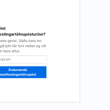
ist
estingartölvupósturinn?
eins gerist. Sláðu bara inn
ið þitt hér fyrir neðan og við
 hann aftur.
Endursenda
staðfestingartölvupóst