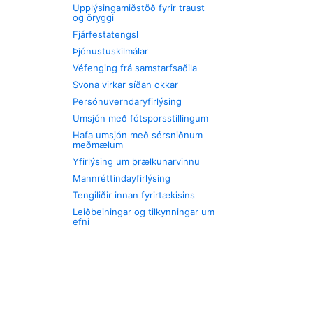
Upplýsingamiðstöð fyrir traust
og öryggi
Fjárfestatengsl
Þjónustuskilmálar
Véfenging frá samstarfsaðila
Svona virkar síðan okkar
Persónuverndaryfirlýsing
Umsjón með fótsporsstillingum
Hafa umsjón með sérsniðnum
meðmælum
Yfirlýsing um þrælkunarvinnu
Mannréttindayfirlýsing
Tengiliðir innan fyrirtækisins
Leiðbeiningar og tilkynningar um
efni