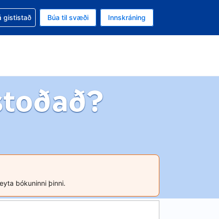
oð við bókunina
 gististað
Búa til svæði
Innskráning
likinu er gjaldmiðillinn Íslensk króna
l. Í augnablikinu er tungumál þitt Íslensku
stoðað?
reyta bókuninni þinni.