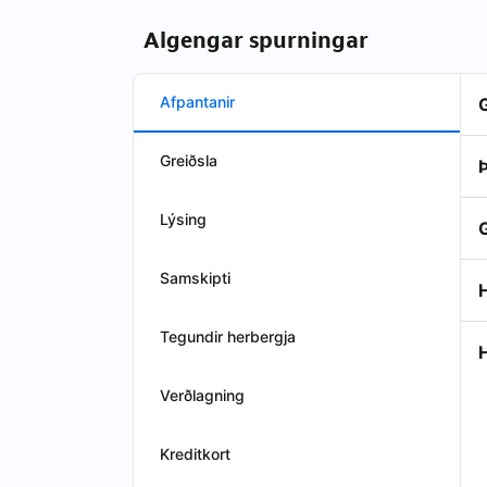
Algengar spurningar
Afpantanir
Greiðsla
Þ
Lýsing
Samskipti
H
Tegundir herbergja
Verðlagning
Kreditkort