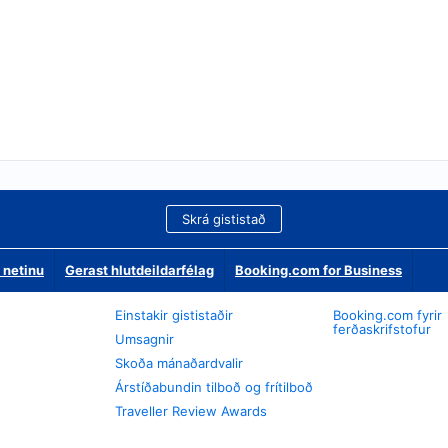
Skrá gististað
 netinu
Gerast hlutdeildarfélag
Booking.com for Business
Einstakir gististaðir
Booking.com fyrir
ferðaskrifstofur
Umsagnir
Skoða mánaðardvalir
Árstíðabundin tilboð og frítilboð
Traveller Review Awards