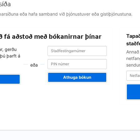
síða
jálparsíðuna eða hafa samband við þjónustuver eða gistiþjónustuna.
Netfangið
að fá aðstoð með bókanirnar þínar
Tapað
þitt
staðf
Staðfestingarnúmer
Staðfestingarnúmer
ar, gerðu
Annað 
þú þarft á
netfang
eða
sendum
Athuga bókun