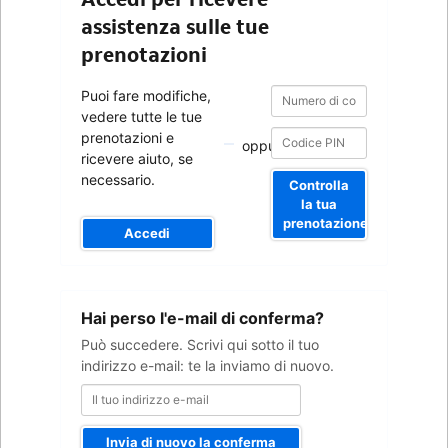
assistenza sulle tue
prenotazioni
Numero
Numero
Puoi fare modifiche,
di
di
vedere tutte le tue
conferma
conferma
prenotazioni e
oppure
ricevere aiuto, se
necessario.
Controlla
la tua
prenotazione
Accedi
Il
Hai perso l'e-mail di conferma?
tuo
indirizzo
Può succedere. Scrivi qui sotto il tuo
e-
indirizzo e-mail: te la inviamo di nuovo.
mail
Invia di nuovo la conferma