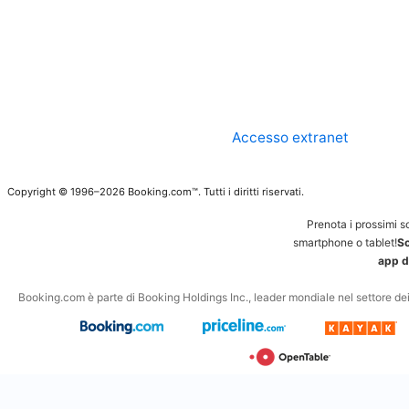
Accesso extranet
Copyright © 1996–2026 Booking.com™. Tutti i diritti riservati.
Prenota i prossimi s
smartphone o tablet!
Sc
app d
Booking.com è parte di Booking Holdings Inc., leader mondiale nel settore dei v