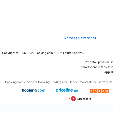
Accesso extranet
Copyright © 1996–2026 Booking.com™. Tutti i diritti riservati.
Prenota i prossimi s
smartphone o tablet!
Sc
app d
Booking.com è parte di Booking Holdings Inc., leader mondiale nel settore dei v