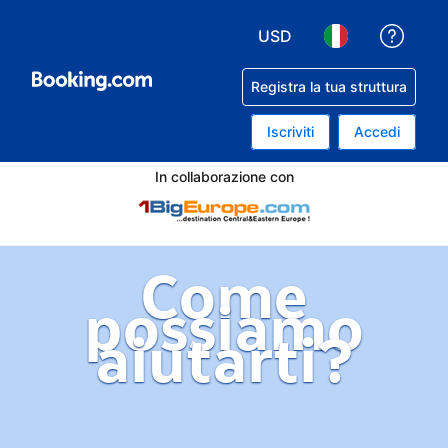
USD
Ricev
Scegli la tua valuta. Valu
Scegli la tua lin
Registra la tua struttura
Iscriviti
Accedi
In collaborazione con
Come
possiamo
aiutarti?