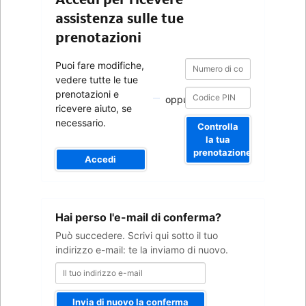
assistenza sulle tue
prenotazioni
Numero
Numero
Puoi fare modifiche,
di
di
vedere tutte le tue
conferma
conferma
prenotazioni e
oppure
ricevere aiuto, se
necessario.
Controlla
la tua
prenotazione
Accedi
Il
Hai perso l'e-mail di conferma?
tuo
indirizzo
Può succedere. Scrivi qui sotto il tuo
e-
indirizzo e-mail: te la inviamo di nuovo.
mail
Invia di nuovo la conferma