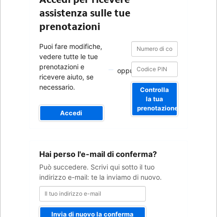
assistenza sulle tue
prenotazioni
Numero
Numero
Puoi fare modifiche,
di
di
vedere tutte le tue
conferma
conferma
prenotazioni e
oppure
ricevere aiuto, se
necessario.
Controlla
la tua
prenotazione
Accedi
Il
Hai perso l'e-mail di conferma?
tuo
indirizzo
Può succedere. Scrivi qui sotto il tuo
e-
indirizzo e-mail: te la inviamo di nuovo.
mail
Invia di nuovo la conferma