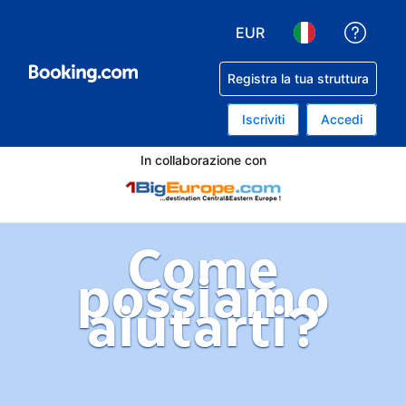
EUR
Ricev
Scegli la tua valuta. Valu
Scegli la tua lin
Registra la tua struttura
Iscriviti
Accedi
In collaborazione con
Come
possiamo
aiutarti?