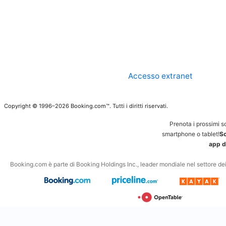
Accesso extranet
Copyright © 1996–2026 Booking.com™. Tutti i diritti riservati.
Prenota i prossimi s
smartphone o tablet!
Sc
app d
Booking.com è parte di Booking Holdings Inc., leader mondiale nel settore dei v