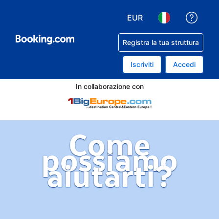
EUR
Ricev
Scegli la tua valuta. Valu
Scegli la tua lin
Registra la tua struttura
Iscriviti
Accedi
In collaborazione con
Come
possiamo
aiutarti?