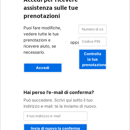
assistenza sulle tue
prenotazioni
Numero
Numero
Puoi fare modifiche,
di
di
vedere tutte le tue
conferma
conferma
prenotazioni e
oppure
ricevere aiuto, se
necessario.
Controlla
la tua
prenotazione
Accedi
Il
Hai perso l'e-mail di conferma?
tuo
indirizzo
Può succedere. Scrivi qui sotto il tuo
e-
indirizzo e-mail: te la inviamo di nuovo.
mail
Invia di nuovo la conferma