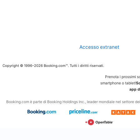
Accesso extranet
Copyright © 1996–2026 Booking.com™. Tutti i diritti riservati.
Prenota i prossimi s
smartphone o tablet!
Sc
app d
Booking.com è parte di Booking Holdings Inc., leader mondiale nel settore dei v