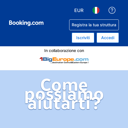
EUR
Ricev
Scegli la tua valuta. Valu
Scegli la tua lin
Registra la tua struttura
Iscriviti
Accedi
In collaborazione con
Come
possiamo
aiutarti?