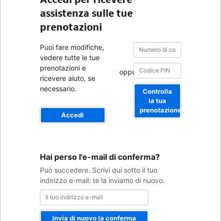
assistenza sulle tue
prenotazioni
Numero
Numero
Puoi fare modifiche,
di
di
vedere tutte le tue
conferma
conferma
prenotazioni e
oppure
ricevere aiuto, se
necessario.
Controlla
la tua
prenotazione
Accedi
Il
Hai perso l'e-mail di conferma?
tuo
indirizzo
Può succedere. Scrivi qui sotto il tuo
e-
indirizzo e-mail: te la inviamo di nuovo.
mail
Invia di nuovo la conferma