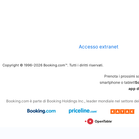
Accesso extranet
Copyright © 1996–2026 Booking.com™. Tutti i diritti riservati.
Prenota i prossimi s
smartphone o tablet!
Sc
app d
Booking.com è parte di Booking Holdings Inc., leader mondiale nel settore dei v