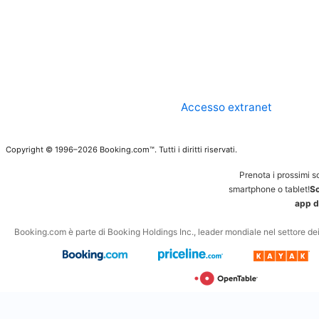
Accesso extranet
Copyright © 1996–2026 Booking.com™. Tutti i diritti riservati.
Prenota i prossimi s
smartphone o tablet!
Sc
app d
Booking.com è parte di Booking Holdings Inc., leader mondiale nel settore dei v