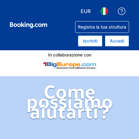
EUR
Ricev
Scegli la tua valuta. Valu
Scegli la tua lin
Registra la tua struttura
Iscriviti
Accedi
In collaborazione con
Come
possiamo
aiutarti?