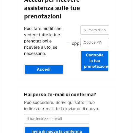
assistenza sulle tue
prenotazioni
Numero
Numero
Puoi fare modifiche,
di
di
vedere tutte le tue
conferma
conferma
prenotazioni e
oppure
ricevere aiuto, se
necessario.
Controlla
la tua
prenotazione
Accedi
Il
Hai perso l'e-mail di conferma?
tuo
indirizzo
Può succedere. Scrivi qui sotto il tuo
e-
indirizzo e-mail: te la inviamo di nuovo.
mail
Invia di nuovo la conferma