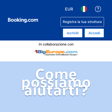
EUR
Ricev
Scegli la tua valuta. Valu
Scegli la tua lin
Registra la tua struttura
Iscriviti
Accedi
In collaborazione con
Come
possiamo
aiutarti?