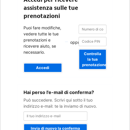
assistenza sulle tue
prenotazioni
Numero
Numero
Puoi fare modifiche,
di
di
vedere tutte le tue
conferma
conferma
prenotazioni e
oppure
ricevere aiuto, se
necessario.
Controlla
la tua
prenotazione
Accedi
Il
Hai perso l'e-mail di conferma?
tuo
indirizzo
Può succedere. Scrivi qui sotto il tuo
e-
indirizzo e-mail: te la inviamo di nuovo.
mail
Invia di nuovo la conferma