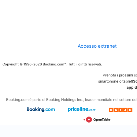
Accesso extranet
Copyright © 1996–2026 Booking.com™. Tutti i diritti riservati.
Prenota i prossimi s
smartphone o tablet!
Sc
app d
Booking.com è parte di Booking Holdings Inc., leader mondiale nel settore dei v