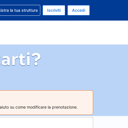
 aiuto con la prenotazione
istra la tua struttura
Iscriviti
Accedi
a attuale: Dollaro statunitense
ua. Lingua attuale: Italiano
arti?
aiuto su come modificare la prenotazione.