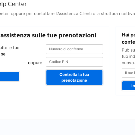
elp Center
ter, oppure per contattare l'Assistenza Clienti o la struttura ricettiva
Il
 assistenza sulle tue prenotazioni
Hai pe
tuo
indirizzo
conf
Numero
Numero
e-
utte le tue
Può suc
di
di
mail
 se
conferma
tuo ind
conferma
oppure
nuovo.
Controlla la tua
prenotazione
I