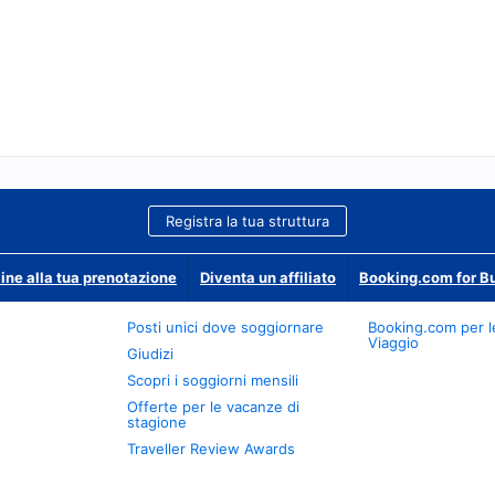
Registra la tua struttura
ine alla tua prenotazione
Diventa un affiliato
Booking.com for B
Posti unici dove soggiornare
Booking.com per l
Viaggio
Giudizi
Scopri i soggiorni mensili
Offerte per le vacanze di
stagione
Traveller Review Awards