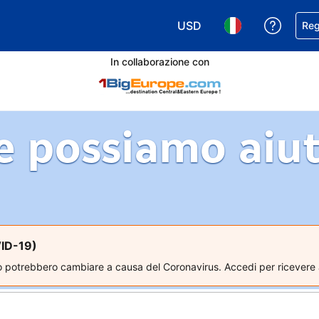
USD
Ricevi
Reg
Scegli la tua valuta. Valut
Scegli la tua ling
In collaborazione con
 possiamo aiut
ID-19)
o potrebbero cambiare a causa del Coronavirus. Accedi per ricevere 