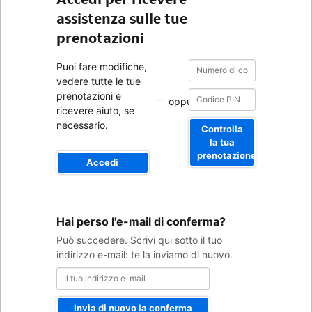
assistenza sulle tue
prenotazioni
Numero
Numero
Puoi fare modifiche,
di
di
vedere tutte le tue
conferma
conferma
prenotazioni e
oppure
ricevere aiuto, se
necessario.
Controlla
la tua
prenotazione
Accedi
Il
Hai perso l'e-mail di conferma?
tuo
indirizzo
Può succedere. Scrivi qui sotto il tuo
e-
indirizzo e-mail: te la inviamo di nuovo.
mail
Invia di nuovo la conferma