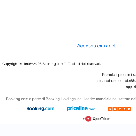
Accesso extranet
Copyright © 1996–2026 Booking.com™. Tutti i diritti riservati.
Prenota i prossimi s
smartphone o tablet!
Sc
app d
Booking.com è parte di Booking Holdings Inc., leader mondiale nel settore dei v