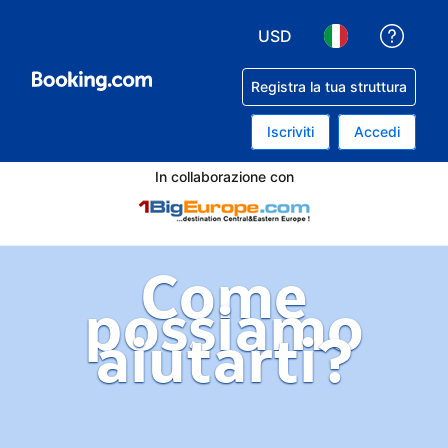
USD
Ricev
Scegli la tua valuta. Valu
Scegli la tua lin
Registra la tua struttura
Iscriviti
Accedi
In collaborazione con
Come
possiamo
aiutarti?