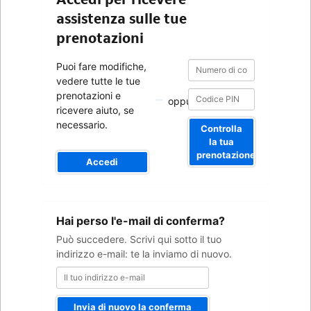
assistenza sulle tue
prenotazioni
Numero
Numero
Puoi fare modifiche,
di
di
vedere tutte le tue
conferma
conferma
prenotazioni e
oppure
ricevere aiuto, se
necessario.
Controlla
la tua
prenotazione
Accedi
Il
Hai perso l'e-mail di conferma?
tuo
indirizzo
Può succedere. Scrivi qui sotto il tuo
e-
indirizzo e-mail: te la inviamo di nuovo.
mail
Invia di nuovo la conferma