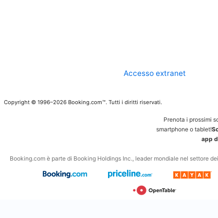
Accesso extranet
Copyright © 1996–2026 Booking.com™. Tutti i diritti riservati.
Prenota i prossimi s
smartphone o tablet!
Sc
app d
Booking.com è parte di Booking Holdings Inc., leader mondiale nel settore dei v