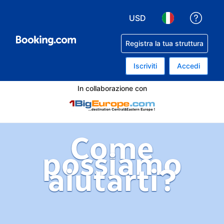
USD
Ricev
Scegli la tua valuta. Valu
Scegli la tua lin
Registra la tua struttura
Iscriviti
Accedi
In collaborazione con
Come
possiamo
aiutarti?