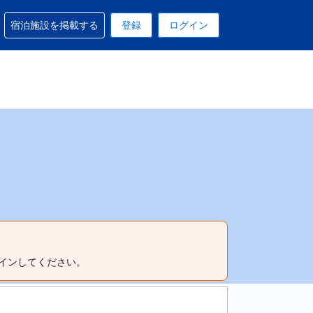
予約に関するサポートを受けられます
宿泊施設を掲載する
登録
ログイン
在選択中の表示通貨はUSドルです
 現在選択中の言語は日本語です
インしてください。