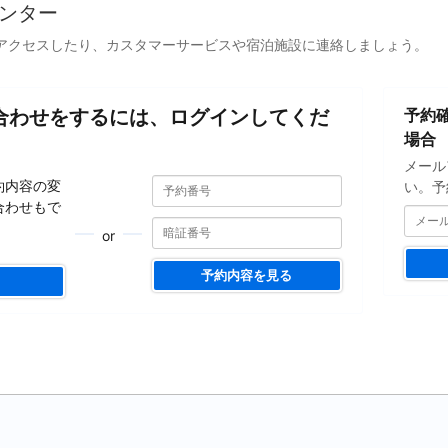
ンター
アクセスしたり、カスタマーサービスや宿泊施設に連絡しましょう。
メ
合わせをするには、ログインしてくだ
予約
ー
ル
場合
ア
メール
ド
予
予
約内容の変
い。予
約
レ
約
合わせもで
番
ス
番
号
or
を
号
入
予約内容を見る
力