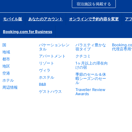
宿泊施設を掲載する
モバイル版
あなたのアカウント
オンラインで予約内容を変更
ア
Booking.com for Business
国
バケーションレン
バラエティ豊かな
Booking.
タル
宿タイプ
代理店専用
地域
アパートメント
クチコミ
都市
リゾート
1ヶ月以上の滞在向
地区
けの宿
ヴィラ
空港
季節のセール＆休
ホステル
暇シーズンのセー
ホテル
ル
B&B
周辺情報
Traveller Review
ゲストハウス
Awards