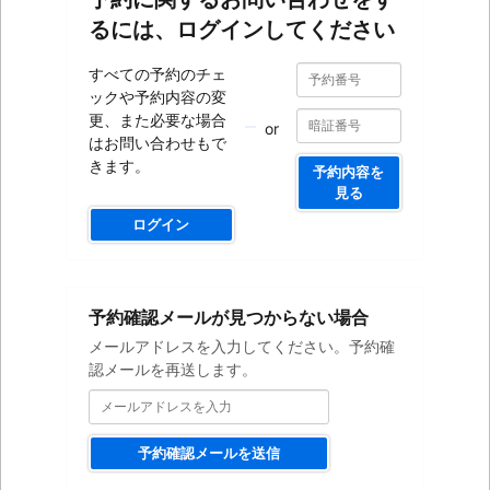
るには、ログインしてください
予
予
すべての予約のチェ
約
約
ックや予約内容の変
番
番
号
更、また必要な場合
or
号
はお問い合わせもで
きます。
予約内容を
見る
ログイン
メ
予約確認メールが見つからない場合
ー
ル
メールアドレスを入力してください。予約確
ア
認メールを再送します。
ド
レ
ス
を
予約確認メールを送信
入