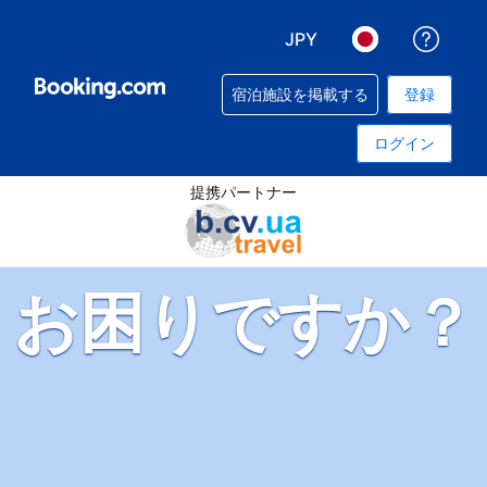
JPY
予約
表示通貨を選択. 現在選
言語を選択. 現
宿泊施設を掲載する
登録
ログイン
提携パートナー
お困りですか？