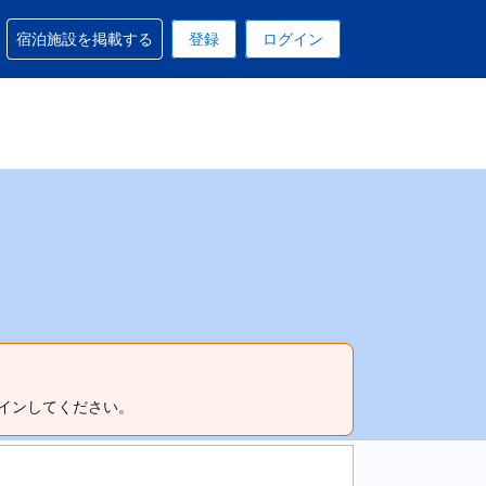
予約に関するサポートを受けられます
宿泊施設を掲載する
登録
ログイン
在選択中の表示通貨は円です
 現在選択中の言語は日本語です
インしてください。