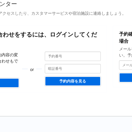
ンター
アクセスしたり、カスタマーサービスや宿泊施設に連絡しましょう。
メ
合わせをするには、ログインしてくだ
予約
ー
ル
場合
ア
メール
ド
予
予
約内容の変
い。予
約
レ
約
合わせもで
番
ス
番
号
or
を
号
入
予約内容を見る
力