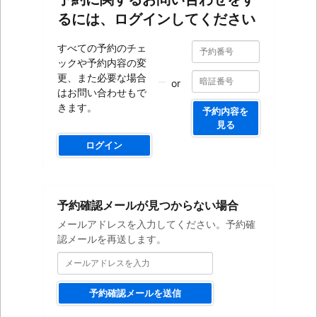
るには、ログインしてください
予
予
すべての予約のチェ
約
約
ックや予約内容の変
番
番
号
更、また必要な場合
or
号
はお問い合わせもで
きます。
予約内容を
見る
ログイン
メ
予約確認メールが見つからない場合
ー
ル
メールアドレスを入力してください。予約確
ア
認メールを再送します。
ド
レ
ス
を
予約確認メールを送信
入