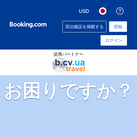
USD
予約
表示通貨を選択. 現在選
言語を選択. 現
宿泊施設を掲載する
登録
ログイン
提携パートナー
お困りですか？