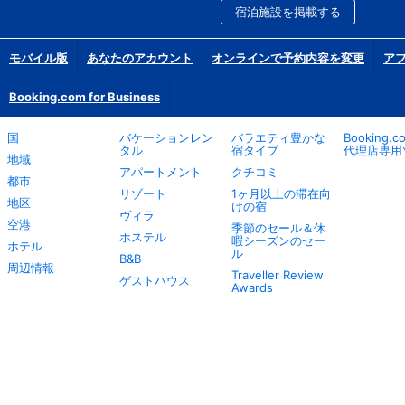
宿泊施設を掲載する
モバイル版
あなたのアカウント
オンラインで予約内容を変更
ア
Booking.com for Business
国
バケーションレン
バラエティ豊かな
Booking.
タル
宿タイプ
代理店専用
地域
アパートメント
クチコミ
都市
リゾート
1ヶ月以上の滞在向
地区
けの宿
ヴィラ
空港
季節のセール＆休
ホステル
暇シーズンのセー
ホテル
ル
B&B
周辺情報
Traveller Review
ゲストハウス
Awards