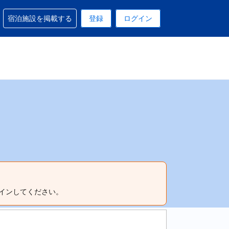
予約に関するサポートを受けられます
宿泊施設を掲載する
登録
ログイン
在選択中の表示通貨はUSドルです
 現在選択中の言語は日本語です
インしてください。