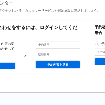
ンター
アクセスしたり、カスタマーサービスや宿泊施設に連絡しましょう。
メ
合わせをするには、ログインしてくだ
予約
ー
ル
場合
ア
メール
ド
予
予
約内容の変
い。予
約
レ
約
合わせもで
番
ス
番
号
or
を
号
入
予約内容を見る
力