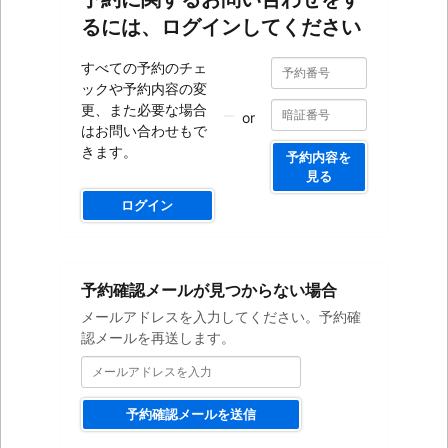
るには、ログインしてください
予
予
すべての予約のチェ
約
約
ックや予約内容の変
番
番
号
更、また必要な場合
or
号
はお問い合わせもで
きます。
予約内容を
見る
ログイン
メ
予約確認メールが見つからない場合
ー
ル
メールアドレスを入力してください。予約確
ア
認メールを再送します。
ド
レ
ス
を
予約確認メールを送信
入