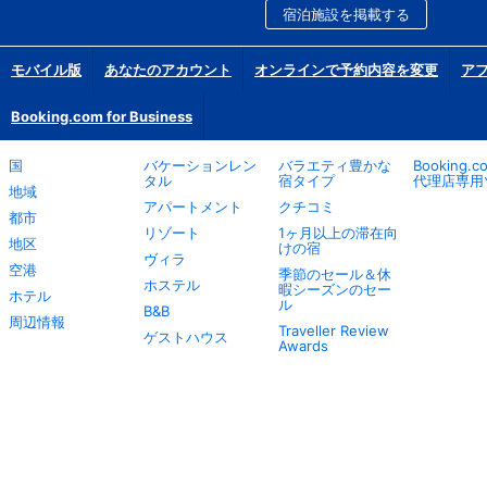
宿泊施設を掲載する
モバイル版
あなたのアカウント
オンラインで予約内容を変更
ア
Booking.com for Business
国
バケーションレン
バラエティ豊かな
Booking.
タル
宿タイプ
代理店専用
地域
アパートメント
クチコミ
都市
リゾート
1ヶ月以上の滞在向
地区
けの宿
ヴィラ
空港
季節のセール＆休
ホステル
暇シーズンのセー
ホテル
ル
B&B
周辺情報
Traveller Review
ゲストハウス
Awards