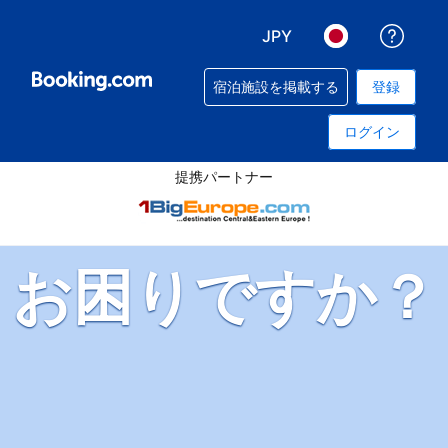
JPY
予約
表示通貨を選択. 現在選
言語を選択. 現
宿泊施設を掲載する
登録
ログイン
提携パートナー
お困りですか？