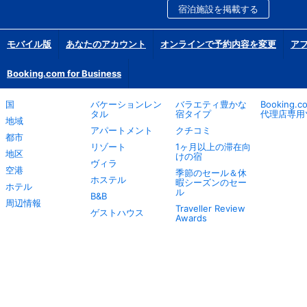
宿泊施設を掲載する
モバイル版
あなたのアカウント
オンラインで予約内容を変更
ア
Booking.com for Business
国
バケーションレン
バラエティ豊かな
Booking.
タル
宿タイプ
代理店専用
地域
アパートメント
クチコミ
都市
リゾート
1ヶ月以上の滞在向
地区
けの宿
ヴィラ
空港
季節のセール＆休
ホステル
暇シーズンのセー
ホテル
ル
B&B
周辺情報
Traveller Review
ゲストハウス
Awards