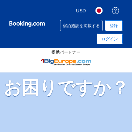
USD
予約
表示通貨を選択. 現在選
言語を選択. 現
宿泊施設を掲載する
登録
ログイン
提携パートナー
お困りですか？