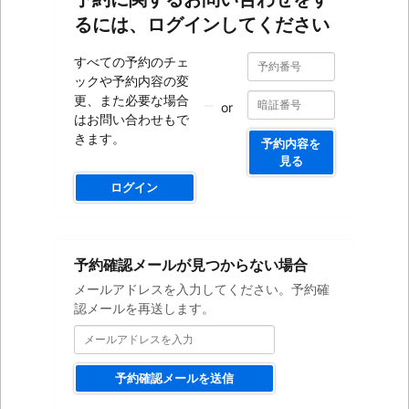
るには、ログインしてください
予
予
すべての予約のチェ
約
約
ックや予約内容の変
番
番
号
更、また必要な場合
or
号
はお問い合わせもで
きます。
予約内容を
見る
ログイン
メ
予約確認メールが見つからない場合
ー
ル
メールアドレスを入力してください。予約確
ア
認メールを再送します。
ド
レ
ス
を
予約確認メールを送信
入