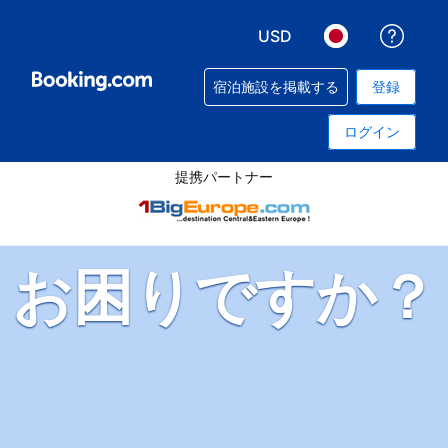
USD
予約
表示通貨を選択. 現在選
言語を選択. 現
宿泊施設を掲載する
登録
ログイン
提携パートナー
お困りですか？