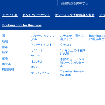
宿泊施設を掲載する
モバイル版
あなたのアカウント
オンラインで予約内容を変更
ア
Booking.com for Business
国
バケーションレン
バラエティ豊かな
Booking.
タル
宿タイプ
代理店専用
地域
アパートメント
クチコミ
都市
リゾート
1ヶ月以上の滞在向
地区
けの宿
ヴィラ
空港
季節のセール＆休
ホステル
暇シーズンのセー
ホテル
ル
B&B
周辺情報
Traveller Review
ゲストハウス
Awards