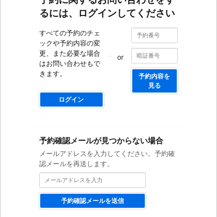
るには、ログインしてください
予
予
すべての予約のチェ
約
約
ックや予約内容の変
番
番
号
更、また必要な場合
or
号
はお問い合わせもで
きます。
予約内容を
見る
ログイン
メ
予約確認メールが見つからない場合
ー
ル
メールアドレスを入力してください。予約確
ア
認メールを再送します。
ド
レ
ス
を
予約確認メールを送信
入