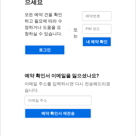
으세요
예
예
모든 예약 건을 확인
약
약
하고 필요에 따라 수
번
번
호
정하거나 도움을 요
또
호
청하실 수 있습니다.
는
내 예약 확인
로그인
이
예약 확인서 이메일을 잃으셨나요?
메
일
이메일 주소를 입력하시면 다시 전송해드리겠
주
습니다.
소
예약 확인서 재전송