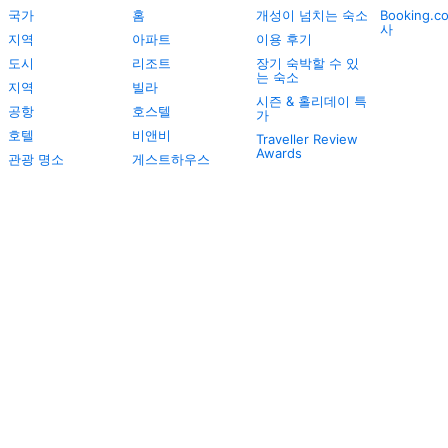
국가
홈
개성이 넘치는 숙소
Booking.
사
지역
아파트
이용 후기
도시
리조트
장기 숙박할 수 있
는 숙소
지역
빌라
시즌 & 홀리데이 특
공항
호스텔
가
호텔
비앤비
Traveller Review
Awards
관광 명소
게스트하우스