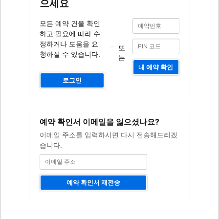
으세요
예
예
모든 예약 건을 확인
약
약
하고 필요에 따라 수
번
번
호
정하거나 도움을 요
또
호
청하실 수 있습니다.
는
내 예약 확인
로그인
이
예약 확인서 이메일을 잃으셨나요?
메
일
이메일 주소를 입력하시면 다시 전송해드리겠
주
습니다.
소
예약 확인서 재전송