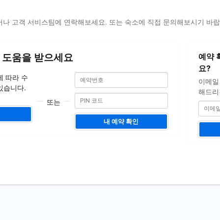
나 고객 서비스팀에 연락해보세요. 또는 숙소에 직접 문의해보시기 바랍
이
 도움을 받으세요
예약 
메
일
요?
예
예
주
에 따라 수
이메일
약
약
소
있습니다.
번
해드리
번
호
또는
호
내 예약 확인