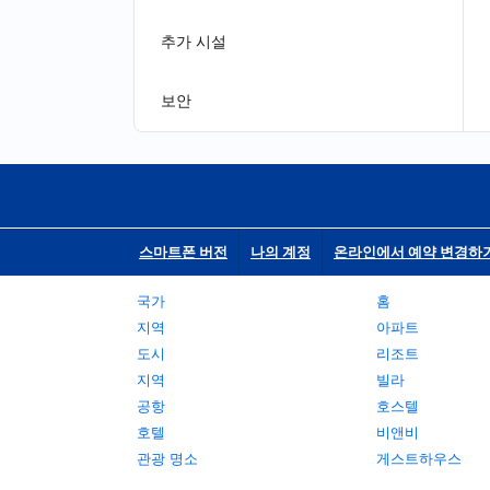
추가 시설
보안
스마트폰 버전
나의 계정
온라인에서 예약 변경하
국가
홈
지역
아파트
도시
리조트
지역
빌라
공항
호스텔
호텔
비앤비
관광 명소
게스트하우스