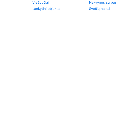
Viešbučiai
Nakvynės su pus
Lankytini objektai
Svečių namai