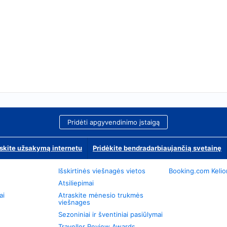
Pridėti apgyvendinimo įstaigą
skite užsakymą internetu
Pridėkite bendradarbiaujančią svetainę
Išskirtinės viešnagės vietos
Booking.com Keli
Atsiliepimai
ai
Atraskite mėnesio trukmės
viešnages
Sezoniniai ir šventiniai pasiūlymai
Traveller Review Awards