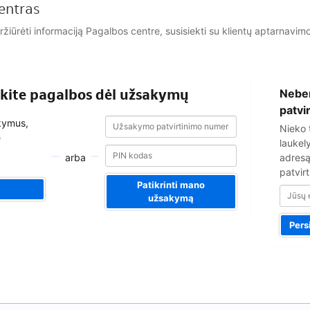
entras
eržiūrėti informaciją Pagalbos centre, susisiekti su klientų aptarna
Jūsų
aukite pagalbos dėl užsakymų
Nebe
el.
pašto
patvi
Užsakymo
Užsakymo
adresas
akymus,
Nieko 
patvirtinimo
patvirtinimo
e
numeris
laukel
numeris
arba
adresą
patvirt
Patikrinti mano
užsakymą
Pers