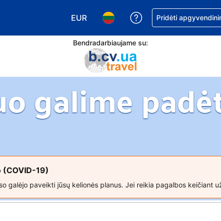
EUR
Pagalba dėl užsaky
Pridėti apgyvendini
Pasirinkite valiutą. Jūsų pasirinkta vali
Pasirinkite kalbą. Jūsų pasirink
Bendradarbiaujame su:
uo galime padėt
so (COVID-19)
o galėjo paveikti jūsų kelionės planus. Jei reikia pagalbos keičiant u