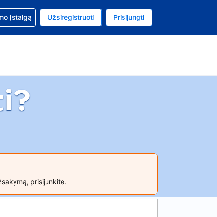
mo
mo įstaigą
Užsiregistruoti
Prisijungti
uta: Euras
ta kalba: Lietuvių
i?
žsakymą, prisijunkite.