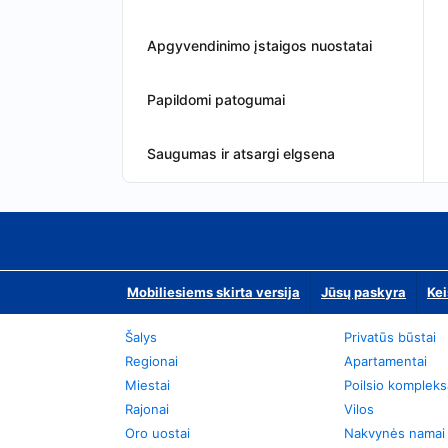
Apgyvendinimo įstaigos nuostatai
Papildomi patogumai
Saugumas ir atsargi elgsena
Mobiliesiems skirta versija
Jūsų paskyra
Kei
Šalys
Privatūs būstai
Regionai
Apartamentai
Miestai
Poilsio kompleks
Rajonai
Vilos
Oro uostai
Nakvynės namai