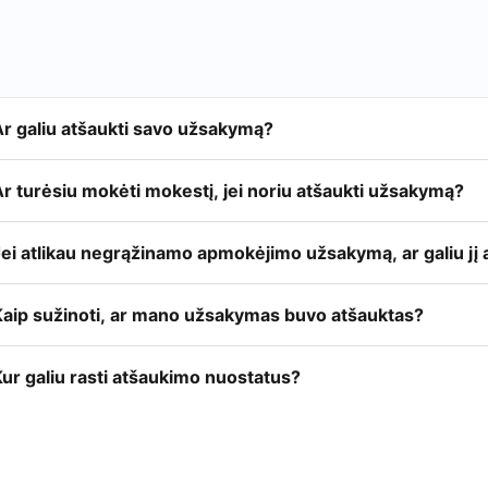
Ar galiu atšaukti savo užsakymą?
r turėsiu mokėti mokestį, jei noriu atšaukti užsakymą?
ei atlikau negrąžinamo apmokėjimo užsakymą, ar galiu jį a
Kaip sužinoti, ar mano užsakymas buvo atšauktas?
ur galiu rasti atšaukimo nuostatus?