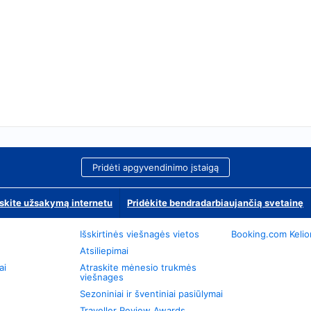
Pridėti apgyvendinimo įstaigą
skite užsakymą internetu
Pridėkite bendradarbiaujančią svetainę
Išskirtinės viešnagės vietos
Booking.com Keli
Atsiliepimai
ai
Atraskite mėnesio trukmės
viešnages
Sezoniniai ir šventiniai pasiūlymai
Traveller Review Awards