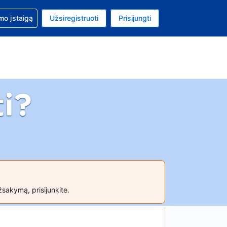
mo
mo įstaigą
Užsiregistruoti
Prisijungti
ta: Jungtinių Valstijų doleris
ta kalba: Lietuvių
i?
žsakymą, prisijunkite.