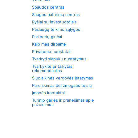
Spaudos centras
Saugos patarimų centras
Ryšiai su investuotojais
Paslaugų teikimo sąlygos
Partnerių ginčai
Kaip mes dirbame
Privatumo nuostatai
Tvarkyti slapukų nustatymus
Tvarkykite pritaikytas
rekomendacijas
Šiuolaikinės vergovės įstatymas
Pareiškimas dėl žmogaus teisių
Įmonės kontaktai
Turinio gairės ir pranešimas apie
pažeidimus