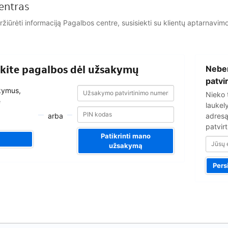
entras
eržiūrėti informaciją Pagalbos centre, susisiekti su klientų aptarna
Jūsų
aukite pagalbos dėl užsakymų
Nebe
el.
pašto
patvi
Užsakymo
Užsakymo
adresas
akymus,
Nieko 
patvirtinimo
patvirtinimo
e
numeris
laukel
numeris
arba
adresą
patvirt
Patikrinti mano
užsakymą
Pers