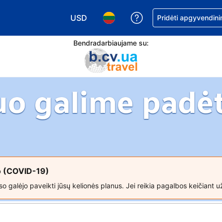
USD
Pagalba dėl užsaky
Pridėti apgyvendini
Pasirinkite valiutą. Jūsų pasirinkta valiu
Pasirinkite kalbą. Jūsų pasirink
Bendradarbiaujame su:
uo galime padėt
so (COVID-19)
o galėjo paveikti jūsų kelionės planus. Jei reikia pagalbos keičiant u