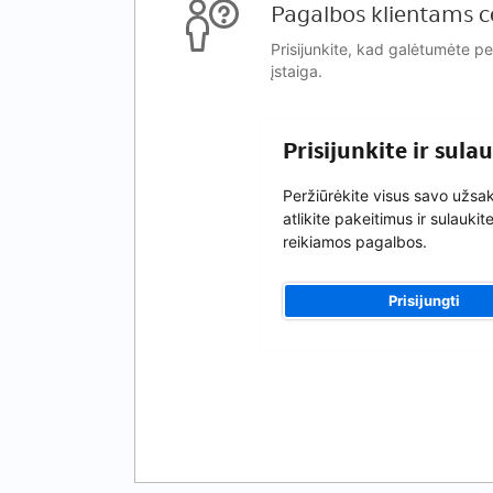
Pagalbos klientams c
Prisijunkite, kad galėtumėte p
įstaiga.
Prisijunkite ir sul
Peržiūrėkite visus savo užs
atlikite pakeitimus ir sulaukit
reikiamos pagalbos.
Prisijungti