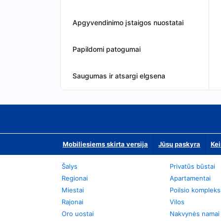
Apgyvendinimo įstaigos nuostatai
Papildomi patogumai
Saugumas ir atsargi elgsena
Mobiliesiems skirta versija
Jūsų paskyra
Kei
Šalys
Privatūs būstai
Regionai
Apartamentai
Miestai
Poilsio kompleks
Rajonai
Vilos
Oro uostai
Nakvynės namai