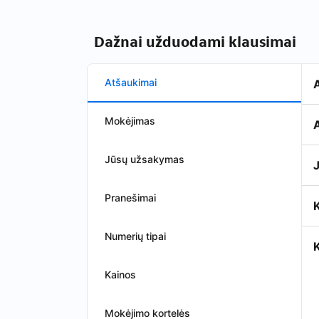
Dažnai užduodami klausimai
Atšaukimai
Mokėjimas
A
Jūsų užsakymas
J
Pranešimai
Numerių tipai
K
Kainos
Mokėjimo kortelės