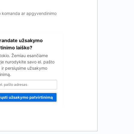
vimo komanda ar apgyvendinimo
randate užsakymo
rtinimo laiško?
tokio. Žemiau esančiame
yje nurodykite savo el. pašto
 ir persiųsime užsakymo
inimą.
iųsti užsakymo patvirtinimą