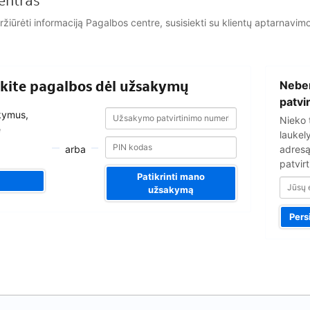
entras
eržiūrėti informaciją Pagalbos centre, susisiekti su klientų aptarna
Jūsų
aukite pagalbos dėl užsakymų
Nebe
el.
pašto
patvi
Užsakymo
Užsakymo
adresas
akymus,
Nieko 
patvirtinimo
patvirtinimo
e
numeris
laukel
numeris
arba
adresą
patvirt
Patikrinti mano
užsakymą
Pers