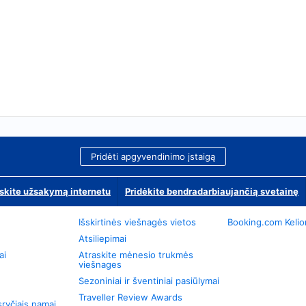
Pridėti apgyvendinimo įstaigą
skite užsakymą internetu
Pridėkite bendradarbiaujančią svetainę
Išskirtinės viešnagės vietos
Booking.com Keli
Atsiliepimai
ai
Atraskite mėnesio trukmės
viešnages
Sezoniniai ir šventiniai pasiūlymai
Traveller Review Awards
ryčiais namai