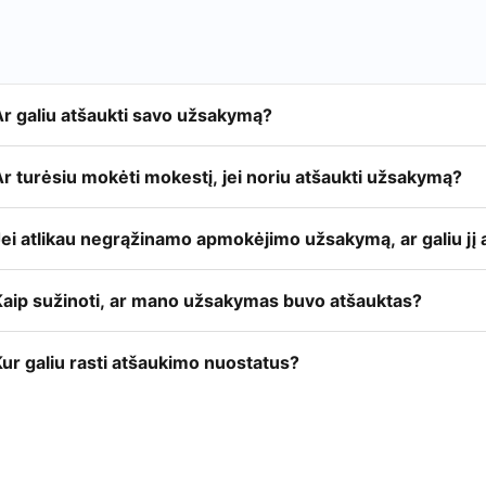
Ar galiu atšaukti savo užsakymą?
r turėsiu mokėti mokestį, jei noriu atšaukti užsakymą?
ei atlikau negrąžinamo apmokėjimo užsakymą, ar galiu jį a
Kaip sužinoti, ar mano užsakymas buvo atšauktas?
ur galiu rasti atšaukimo nuostatus?