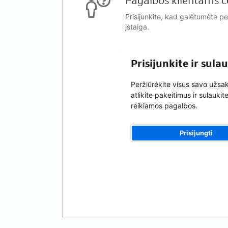
Pagalbos klientams c
Prisijunkite, kad galėtumėte p
įstaiga.
Prisijunkite ir sul
Peržiūrėkite visus savo užs
atlikite pakeitimus ir sulaukit
reikiamos pagalbos.
Prisijungti