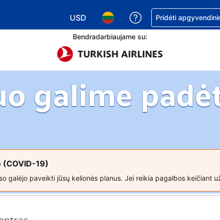
USD
Pagalba dėl užsaky
Pridėti apgyvendini
Pasirinkite valiutą. Jūsų pasirinkta valiu
Pasirinkite kalbą. Jūsų pasirink
Bendradarbiaujame su:
uo galime padėt
so (COVID-19)
o galėjo paveikti jūsų kelionės planus. Jei reikia pagalbos keičiant u