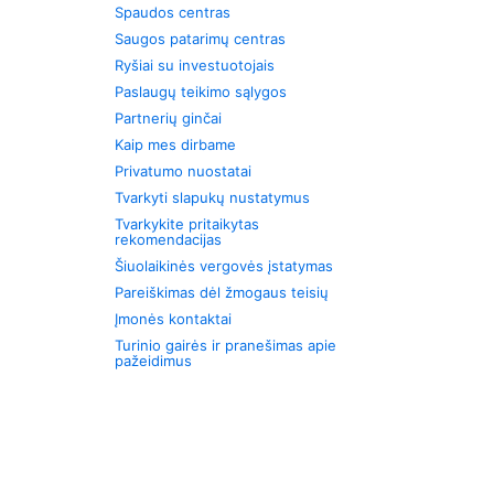
Spaudos centras
Saugos patarimų centras
Ryšiai su investuotojais
Paslaugų teikimo sąlygos
Partnerių ginčai
Kaip mes dirbame
Privatumo nuostatai
Tvarkyti slapukų nustatymus
Tvarkykite pritaikytas
rekomendacijas
Šiuolaikinės vergovės įstatymas
Pareiškimas dėl žmogaus teisių
Įmonės kontaktai
Turinio gairės ir pranešimas apie
pažeidimus