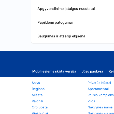
Apgyvendinimo įstaigos nuostatai
Papildomi patogumai
Saugumas ir atsargi elgsena
Mobiliesiems skirta versija
Jūsų paskyra
Kei
Šalys
Privatūs būstai
Regionai
Apartamentai
Miestai
Poilsio kompleks
Rajonai
Vilos
Oro uostai
Nakvynės namai
Viešbučiai
Nakvynės su pus