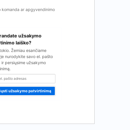
vimo komanda ar apgyvendinimo
randate užsakymo
rtinimo laiško?
tokio. Žemiau esančiame
yje nurodykite savo el. pašto
 ir persiųsime užsakymo
inimą.
iųsti užsakymo patvirtinimą