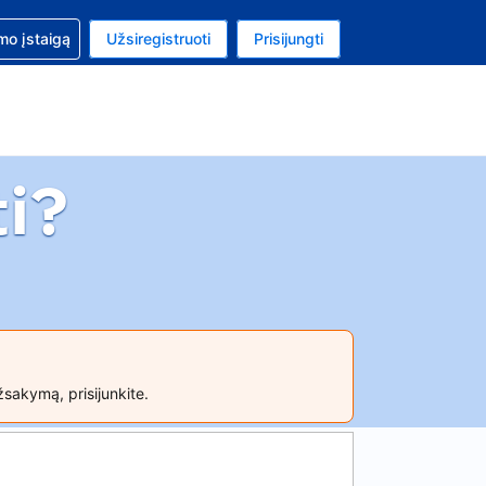
mo
mo įstaigą
Užsiregistruoti
Prisijungti
ta: Jungtinių Valstijų doleris
ta kalba: Lietuvių
i?
žsakymą, prisijunkite.