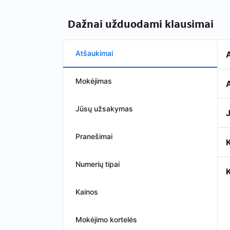
Dažnai užduodami klausimai
Atšaukimai
Mokėjimas
A
Jūsų užsakymas
J
Pranešimai
Numerių tipai
K
Kainos
Mokėjimo kortelės