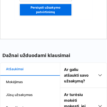
Persiųsti užsakymo
patvirtinimą
Dažnai užduodami klausimai
Atšaukimai
Ar galiu
atšaukti savo
užsakymą?
Mokėjimas
Ar turėsiu
Jūsų užsakymas
mokėti
mokestį, jei