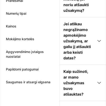
Pranešimai
noriu atšaukti
užsakymą?
Numerių tipai
Jei atlikau
Kainos
negrąžinamo
apmokėjimo
Mokėjimo kortelės
užsakymą, ar
galiu jį atšaukti
Apgyvendinimo įstaigos
arba keisti
nuostatai
datas?
Papildomi patogumai
Kaip sužinoti,
ar mano
Saugumas ir atsargi elgsena
užsakymas
buvo
atšauktas?