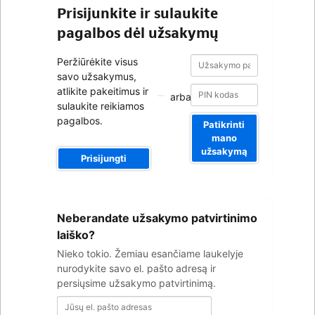
Prisijunkite ir sulaukite
pagalbos dėl užsakymų
Užsakymo
Užsakymo
Peržiūrėkite visus
patvirtinimo
patvirtinimo
savo užsakymus,
numeris
numeris
atlikite pakeitimus ir
arba
sulaukite reikiamos
pagalbos.
Patikrinti
mano
užsakymą
Prisijungti
Jūsų
Neberandate užsakymo patvirtinimo
el.
pašto
laiško?
adresas
Nieko tokio. Žemiau esančiame laukelyje
nurodykite savo el. pašto adresą ir
persiųsime užsakymo patvirtinimą.