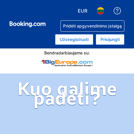
EUR
Pagal
Pasirinkite valiutą. Jūsų
Pasirinkite kalb
Pridėti apgyvendinimo įstaigą
Užsiregistruoti
Prisijungti
Bendradarbiaujame su:
Kuo galime
padėti?