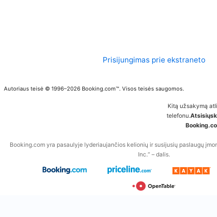
Prisijungimas prie ekstraneto
Autoriaus teisė © 1996–2026 Booking.com™. Visos teisės saugomos.
Kitą užsakymą atli
telefonu.
Atsisiųs
Booking.c
Booking.com yra pasaulyje lyderiaujančios kelionių ir susijusių paslaugų įmo
Inc.“ – dalis.