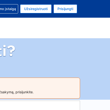
mo
mo įstaigą
Užsiregistruoti
Prisijungti
uta: Euras
ta kalba: Lietuvių
i?
žsakymą, prisijunkite.