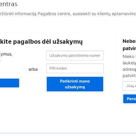
entras
eržiūrėti informaciją Pagalbos centre, susisiekti su klientų aptarna
Jūsų
aukite pagalbos dėl užsakymų
Nebe
el.
pašto
patvi
Užsakymo
Užsakymo
adresas
akymus,
Nieko 
patvirtinimo
patvirtinimo
e
numeris
laukel
numeris
arba
adresą
patvirt
Patikrinti mano
užsakymą
Pers