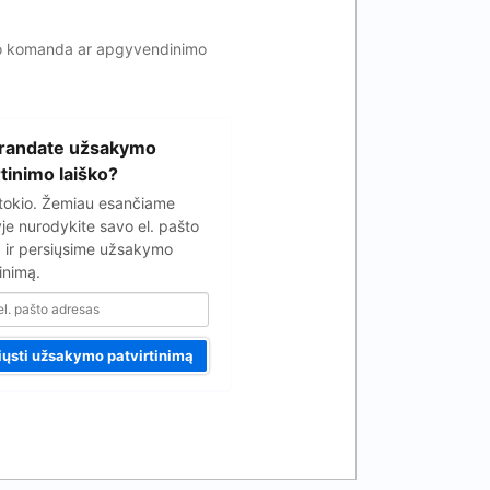
vimo komanda ar apgyvendinimo
randate užsakymo
rtinimo laiško?
tokio. Žemiau esančiame
yje nurodykite savo el. pašto
 ir persiųsime užsakymo
inimą.
iųsti užsakymo patvirtinimą