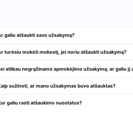
Ar galiu atšaukti savo užsakymą?
r turėsiu mokėti mokestį, jei noriu atšaukti užsakymą?
ei atlikau negrąžinamo apmokėjimo užsakymą, ar galiu jį a
Kaip sužinoti, ar mano užsakymas buvo atšauktas?
ur galiu rasti atšaukimo nuostatus?