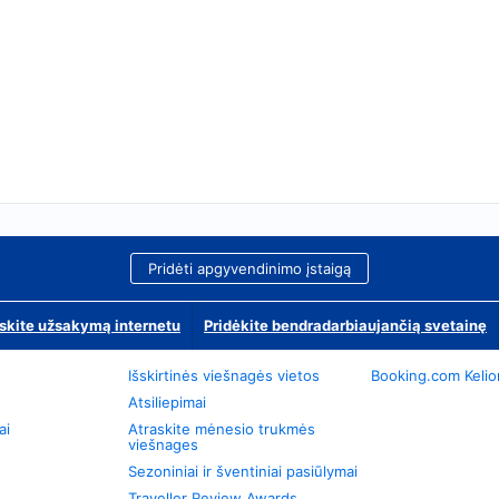
Pridėti apgyvendinimo įstaigą
skite užsakymą internetu
Pridėkite bendradarbiaujančią svetainę
Išskirtinės viešnagės vietos
Booking.com Keli
Atsiliepimai
ai
Atraskite mėnesio trukmės
viešnages
Sezoniniai ir šventiniai pasiūlymai
Traveller Review Awards