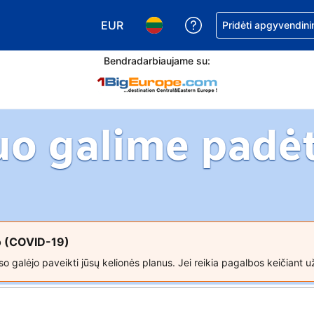
EUR
Pagalba dėl užsaky
Pridėti apgyvendini
Pasirinkite valiutą. Jūsų pasirinkta vali
Pasirinkite kalbą. Jūsų pasirink
Bendradarbiaujame su:
uo galime padėt
so (COVID-19)
o galėjo paveikti jūsų kelionės planus. Jei reikia pagalbos keičiant u