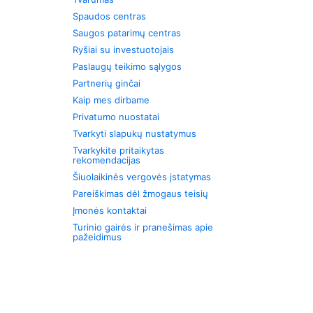
Spaudos centras
Saugos patarimų centras
Ryšiai su investuotojais
Paslaugų teikimo sąlygos
Partnerių ginčai
Kaip mes dirbame
Privatumo nuostatai
Tvarkyti slapukų nustatymus
Tvarkykite pritaikytas
rekomendacijas
Šiuolaikinės vergovės įstatymas
Pareiškimas dėl žmogaus teisių
Įmonės kontaktai
Turinio gairės ir pranešimas apie
pažeidimus