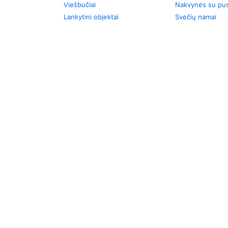
Viešbučiai
Nakvynės su pus
Lankytini objektai
Svečių namai