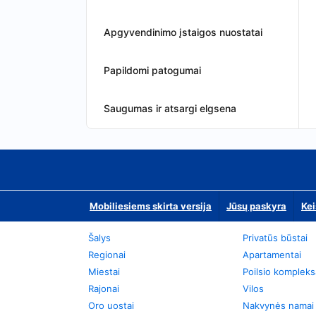
Apgyvendinimo įstaigos nuostatai
Papildomi patogumai
Saugumas ir atsargi elgsena
Mobiliesiems skirta versija
Jūsų paskyra
Kei
Šalys
Privatūs būstai
Regionai
Apartamentai
Miestai
Poilsio kompleks
Rajonai
Vilos
Oro uostai
Nakvynės namai