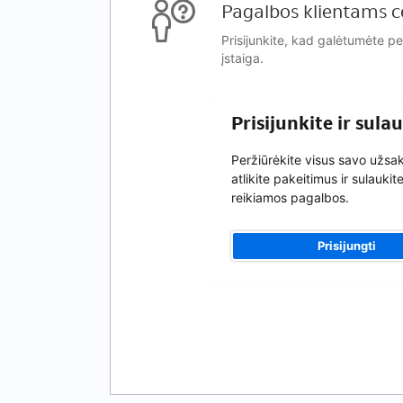
Pagalbos klientams c
Prisijunkite, kad galėtumėte p
įstaiga.
Prisijunkite ir sul
Peržiūrėkite visus savo užs
atlikite pakeitimus ir sulaukit
reikiamos pagalbos.
Prisijungti