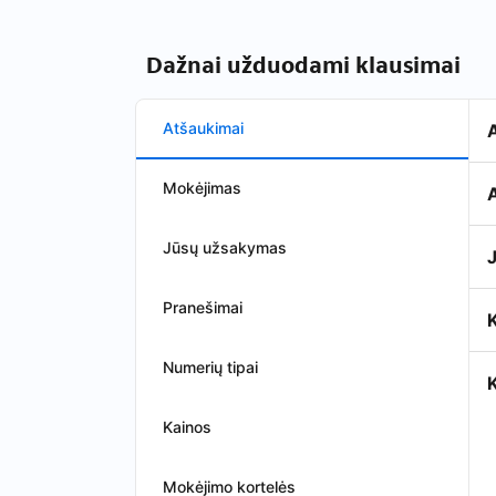
Dažnai užduodami klausimai
Atšaukimai
Mokėjimas
A
Jūsų užsakymas
J
Pranešimai
Numerių tipai
K
Kainos
Mokėjimo kortelės