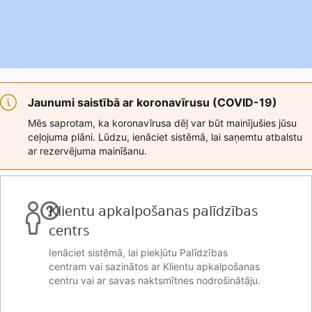
Jaunumi saistībā ar koronavīrusu (COVID-19)
Mēs saprotam, ka koronavīrusa dēļ var būt mainījušies jūsu
ceļojuma plāni. Lūdzu, ienāciet sistēmā, lai saņemtu atbalstu
ar rezervējuma mainīšanu.
Klientu apkalpošanas palīdzības
centrs
Ienāciet sistēmā, lai piekļūtu Palīdzības
centram vai sazinātos ar Klientu apkalpošanas
centru vai ar savas naktsmītnes nodrošinātāju.