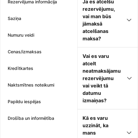
Ja es atcelšu
Rezervējuma informācija
rezervējumu,
vai man būs
Saziņa
jāmaksā
atcelšanas
Numuru veidi
maksa?
Cenas/izmaksas
Vai es varu
atcelt
Kredītkartes
neatmaksājamu
rezervējumu
Naktsmītnes noteikumi
vai veikt tā
datumu
izmaiņas?
Papildu iespējas
Kā es varu
Drošība un informētība
uzzināt, ka
mans