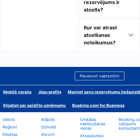
rezervējums ir
atcelts?
Kur var atrast
atcelšanas
noteikumus?
Pievienot naktsmītni
Mobilā versija
Jūsu profils
Mainiet savu rezervējumu tiešsaist
Kļūstiet par saistīto uzņēmumu
Booking.com for Business
Valstis
Mājokļi
Unikālas
Booking.c
nakšņošanas
ceļojumu
Reģioni
Dzīvokļi
vietas
konsultant
Pilsētas
Kūrorti
Atsauksmes