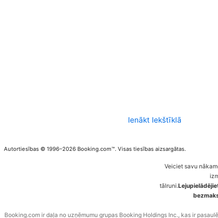
Ienākt Iekštīklā
Autortiesības © 1996–2026 Booking.com™. Visas tiesības aizsargātas.
Veiciet savu nākam
iz
tālruni.
Lejupielādēji
bezmaksa
Booking.com ir daļa no uzņēmumu grupas Booking Holdings Inc., kas ir pasaul