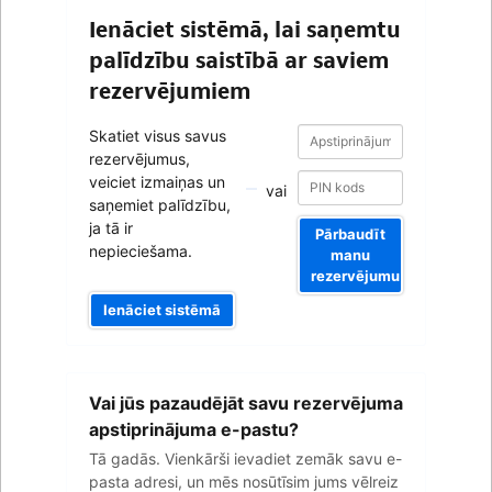
Ienāciet sistēmā, lai saņemtu
palīdzību saistībā ar saviem
rezervējumiem
Apstiprinājuma
Apstiprinājuma
Skatiet visus savus
numurs
numurs
rezervējumus,
veiciet izmaiņas un
vai
saņemiet palīdzību,
ja tā ir
Pārbaudīt
nepieciešama.
manu
rezervējumu
Ienāciet sistēmā
Jūsu
Vai jūs pazaudējāt savu rezervējuma
e-
pasta
apstiprinājuma e-pastu?
adrese
Tā gadās. Vienkārši ievadiet zemāk savu e-
pasta adresi, un mēs nosūtīsim jums vēlreiz