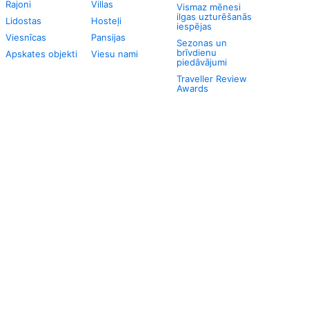
Rajoni
Villas
Vismaz mēnesi
ilgas uzturēšanās
Lidostas
Hosteļi
iespējas
Viesnīcas
Pansijas
Sezonas un
brīvdienu
Apskates objekti
Viesu nami
piedāvājumi
Traveller Review
Awards