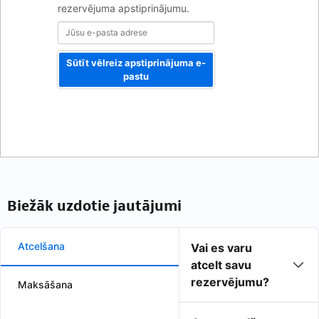
rezervējuma apstiprinājumu.
Sūtīt vēlreiz apstiprinājuma e-
pastu
Biežāk uzdotie jautājumi
Atcelšana
Vai es varu
atcelt savu
rezervējumu?
Maksāšana