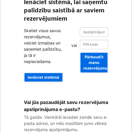
Ienāciet sistēmā, lai saņemtu
palīdzību saistībā ar saviem
rezervējumiem
Apstiprinājuma
Apstiprinājuma
Skatiet visus savus
numurs
numurs
rezervējumus,
veiciet izmaiņas un
vai
saņemiet palīdzību,
ja tā ir
Pārbaudīt
nepieciešama.
manu
rezervējumu
Ienāciet sistēmā
Jūsu
Vai jūs pazaudējāt savu rezervējuma
e-
pasta
apstiprinājuma e-pastu?
adrese
Tā gadās. Vienkārši ievadiet zemāk savu e-
pasta adresi, un mēs nosūtīsim jums vēlreiz
rezervējuma apstiprinājumu.