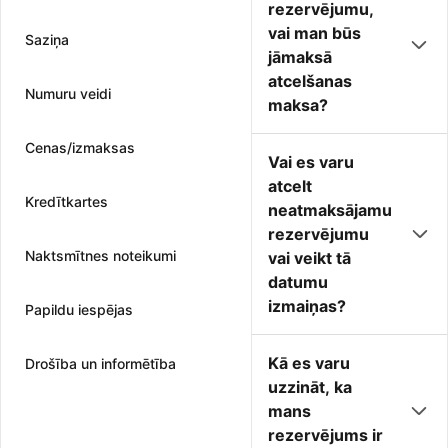
rezervējumu,
vai man būs
Saziņa
jāmaksā
atcelšanas
Numuru veidi
maksa?
Cenas/izmaksas
Vai es varu
atcelt
Kredītkartes
neatmaksājamu
rezervējumu
Naktsmītnes noteikumi
vai veikt tā
datumu
izmaiņas?
Papildu iespējas
Kā es varu
Drošība un informētība
uzzināt, ka
mans
rezervējums ir