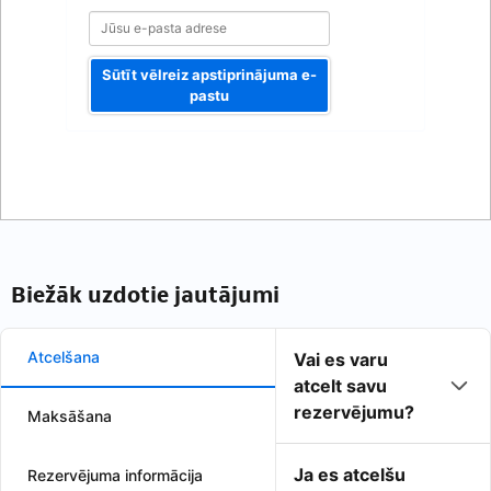
Sūtīt vēlreiz apstiprinājuma e-
pastu
Biežāk uzdotie jautājumi
Atcelšana
Vai es varu
atcelt savu
rezervējumu?
Maksāšana
Ja es atcelšu
Rezervējuma informācija