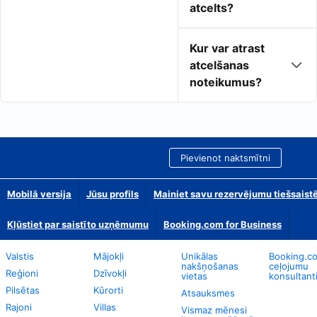
atcelts?
Kur var atrast
atcelšanas
noteikumus?
Pievienot naktsmītni
Mobilā versija
Jūsu profils
Mainiet savu rezervējumu tiešsaist
Kļūstiet par saistīto uzņēmumu
Booking.com for Business
Valstis
Mājokļi
Unikālas
Booking.c
nakšņošanas
ceļojumu
Reģioni
Dzīvokļi
vietas
konsultant
Pilsētas
Kūrorti
Atsauksmes
Rajoni
Villas
Vismaz mēnesi