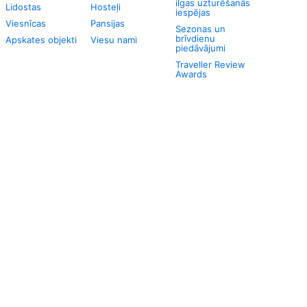
ilgas uzturēšanās
Lidostas
Hosteļi
iespējas
Viesnīcas
Pansijas
Sezonas un
brīvdienu
Apskates objekti
Viesu nami
piedāvājumi
Traveller Review
Awards