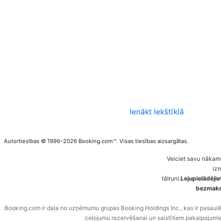
Ienākt Iekštīklā
Autortiesības © 1996–2026 Booking.com™. Visas tiesības aizsargātas.
Veiciet savu nākam
iz
tālruni.
Lejupielādēji
bezmaksa
Booking.com ir daļa no uzņēmumu grupas Booking Holdings Inc., kas ir pasaul
ceļojumu rezervēšanai un saistītiem pakalpojumi