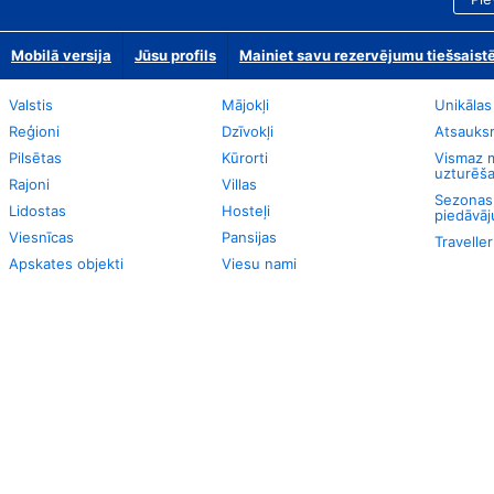
Mobilā versija
Jūsu profils
Mainiet savu rezervējumu tiešsaist
Valstis
Mājokļi
Unikālas
Reģioni
Dzīvokļi
Atsauks
Pilsētas
Kūrorti
Vismaz m
uzturēša
Rajoni
Villas
Sezonas 
Lidostas
Hosteļi
piedāvāj
Viesnīcas
Pansijas
Travelle
Apskates objekti
Viesu nami