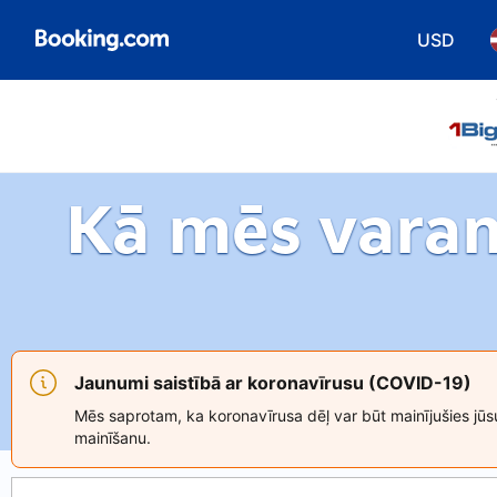
USD
Izvēlētie
Kā mēs varam
Jaunumi saistībā ar koronavīrusu (COVID-19)
Mēs saprotam, ka koronavīrusa dēļ var būt mainījušies jūsu
mainīšanu.