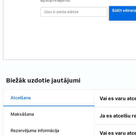
Sūtīt vēlrei
Biežāk uzdotie jautājumi
Atcelšana
Vai es varu at
Maksāšana
Ja es atcelšu 
Rezervējuma informācija
Vai es varu at