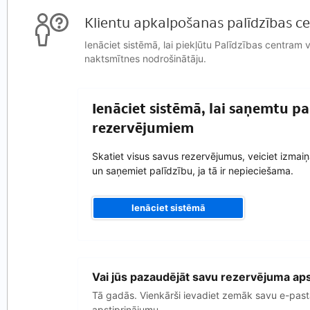
Klientu apkalpošanas palīdzības ce
Ienāciet sistēmā, lai piekļūtu Palīdzības centram 
naktsmītnes nodrošinātāju.
Ienāciet sistēmā, lai saņemtu pa
rezervējumiem
Skatiet visus savus rezervējumus, veiciet izmai
un saņemiet palīdzību, ja tā ir nepieciešama.
Ienāciet sistēmā
Jūsu
Vai jūs pazaudējāt savu rezervējuma ap
e-
pasta
Tā gadās. Vienkārši ievadiet zemāk savu e-past
adrese
apstiprinājumu.