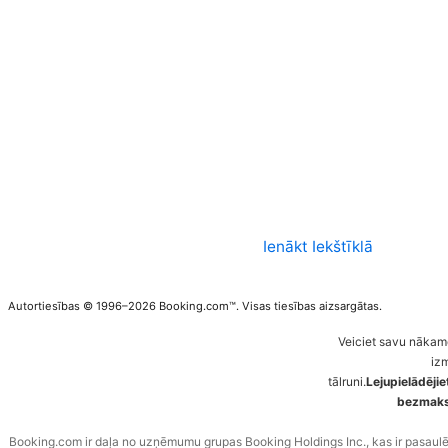
Ienākt Iekštīklā
Autortiesības © 1996–2026 Booking.com™. Visas tiesības aizsargātas.
Veiciet savu nākam
iz
tālruni.
Lejupielādēji
bezmaksa
Booking.com ir daļa no uzņēmumu grupas Booking Holdings Inc., kas ir pasaul