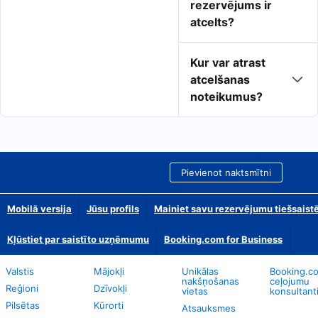
rezervējums ir
atcelts?
Kur var atrast
atcelšanas
noteikumus?
Pievienot naktsmītni
Mobilā versija
Jūsu profils
Mainiet savu rezervējumu tiešsaist
Kļūstiet par saistīto uzņēmumu
Booking.com for Business
Valstis
Mājokļi
Unikālas
Booking.c
nakšņošanas
ceļojumu
Reģioni
Dzīvokļi
vietas
konsultant
Pilsētas
Kūrorti
Atsauksmes