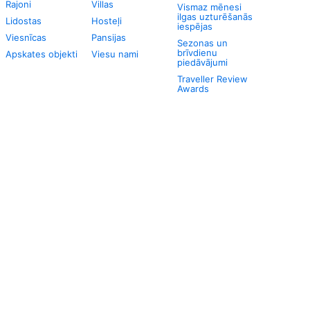
Rajoni
Villas
Vismaz mēnesi
ilgas uzturēšanās
Lidostas
Hosteļi
iespējas
Viesnīcas
Pansijas
Sezonas un
brīvdienu
Apskates objekti
Viesu nami
piedāvājumi
Traveller Review
Awards