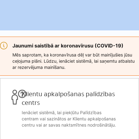
Jaunumi saistībā ar koronavīrusu (COVID-19)
Mēs saprotam, ka koronavīrusa dēļ var būt mainījušies jūsu
ceļojuma plāni. Lūdzu, ienāciet sistēmā, lai saņemtu atbalstu
ar rezervējuma mainīšanu.
Klientu apkalpošanas palīdzības
centrs
Ienāciet sistēmā, lai piekļūtu Palīdzības
centram vai sazinātos ar Klientu apkalpošanas
centru vai ar savas naktsmītnes nodrošinātāju.