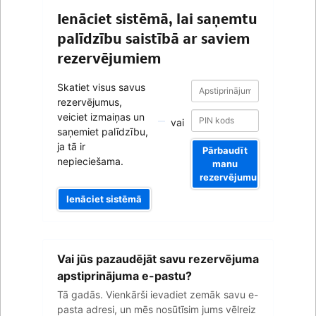
Ienāciet sistēmā, lai saņemtu
palīdzību saistībā ar saviem
rezervējumiem
Apstiprinājuma
Apstiprinājuma
Skatiet visus savus
numurs
numurs
rezervējumus,
veiciet izmaiņas un
vai
saņemiet palīdzību,
ja tā ir
Pārbaudīt
nepieciešama.
manu
rezervējumu
Ienāciet sistēmā
Jūsu
Vai jūs pazaudējāt savu rezervējuma
e-
pasta
apstiprinājuma e-pastu?
adrese
Tā gadās. Vienkārši ievadiet zemāk savu e-
pasta adresi, un mēs nosūtīsim jums vēlreiz