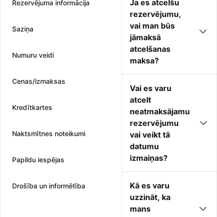
Ja es atcelšu
Rezervējuma informācija
rezervējumu,
vai man būs
Saziņa
jāmaksā
atcelšanas
Numuru veidi
maksa?
Cenas/izmaksas
Vai es varu
atcelt
Kredītkartes
neatmaksājamu
rezervējumu
Naktsmītnes noteikumi
vai veikt tā
datumu
izmaiņas?
Papildu iespējas
Kā es varu
Drošība un informētība
uzzināt, ka
mans