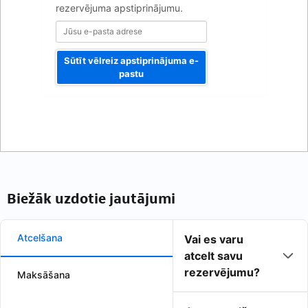
rezervējuma apstiprinājumu.
Sūtīt vēlreiz apstiprinājuma e-
pastu
Biežāk uzdotie jautājumi
Atcelšana
Vai es varu
atcelt savu
rezervējumu?
Maksāšana