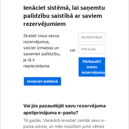
Ienāciet sistēmā, lai saņemtu
palīdzību saistībā ar saviem
rezervējumiem
Apstiprinājuma
Apstiprinājuma
Skatiet visus savus
numurs
numurs
rezervējumus,
veiciet izmaiņas un
vai
saņemiet palīdzību,
ja tā ir
Pārbaudīt
nepieciešama.
manu
rezervējumu
Ienāciet sistēmā
Jūsu
Vai jūs pazaudējāt savu rezervējuma
e-
pasta
apstiprinājuma e-pastu?
adrese
Tā gadās. Vienkārši ievadiet zemāk savu e-
pasta adresi, un mēs nosūtīsim jums vēlreiz