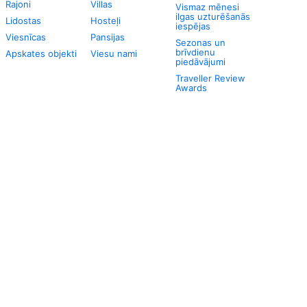
Rajoni
Villas
Vismaz mēnesi
ilgas uzturēšanās
Lidostas
Hosteļi
iespējas
Viesnīcas
Pansijas
Sezonas un
brīvdienu
Apskates objekti
Viesu nami
piedāvājumi
Traveller Review
Awards