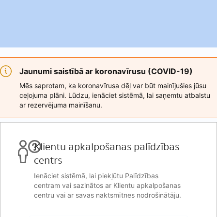
Jaunumi saistībā ar koronavīrusu (COVID-19)
Mēs saprotam, ka koronavīrusa dēļ var būt mainījušies jūsu
ceļojuma plāni. Lūdzu, ienāciet sistēmā, lai saņemtu atbalstu
ar rezervējuma mainīšanu.
Klientu apkalpošanas palīdzības
centrs
Ienāciet sistēmā, lai piekļūtu Palīdzības
centram vai sazinātos ar Klientu apkalpošanas
centru vai ar savas naktsmītnes nodrošinātāju.