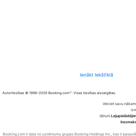
Ienākt Iekštīklā
Autortiesības © 1996–2026 Booking.com™. Visas tiesības aizsargātas.
Veiciet savu nākam
iz
tālruni.
Lejupielādēji
bezmaksa
Booking.com ir daļa no uzņēmumu grupas Booking Holdings Inc., kas ir pasaul