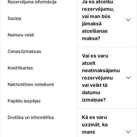
Ja es atcelšu
Rezervējuma informācija
rezervējumu,
vai man būs
Saziņa
jāmaksā
atcelšanas
Numuru veidi
maksa?
Cenas/izmaksas
Vai es varu
atcelt
Kredītkartes
neatmaksājamu
rezervējumu
Naktsmītnes noteikumi
vai veikt tā
datumu
izmaiņas?
Papildu iespējas
Kā es varu
Drošība un informētība
uzzināt, ka
mans