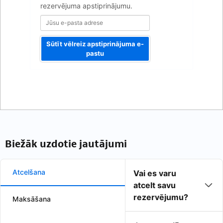
rezervējuma apstiprinājumu.
Sūtīt vēlreiz apstiprinājuma e-
pastu
Biežāk uzdotie jautājumi
Atcelšana
Vai es varu
atcelt savu
rezervējumu?
Maksāšana