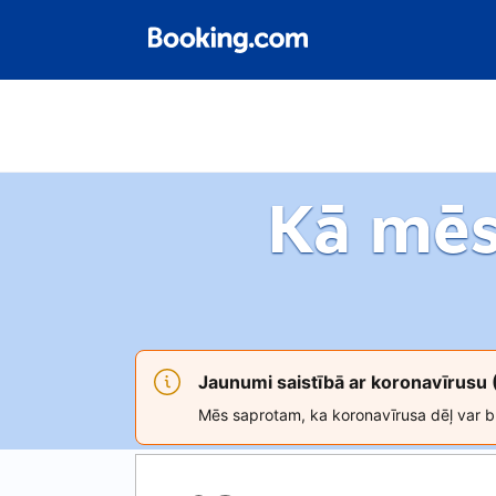
Kā mēs
Jaunumi saistībā ar koronavīrusu
Mēs saprotam, ka koronavīrusa dēļ var bū