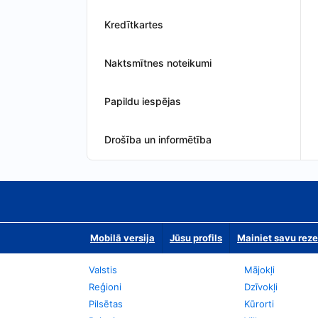
Kredītkartes
Naktsmītnes noteikumi
Papildu iespējas
Drošība un informētība
Mobilā versija
Jūsu profils
Mainiet savu reze
Valstis
Mājokļi
Reģioni
Dzīvokļi
Pilsētas
Kūrorti