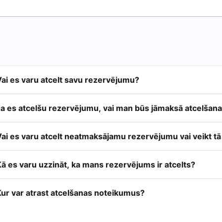
Vai es varu atcelt savu rezervējumu?
Ja es atcelšu rezervējumu, vai man būs jāmaksā atcelšan
Vai es varu atcelt neatmaksājamu rezervējumu vai veikt t
ā es varu uzzināt, ka mans rezervējums ir atcelts?
Kur var atrast atcelšanas noteikumus?