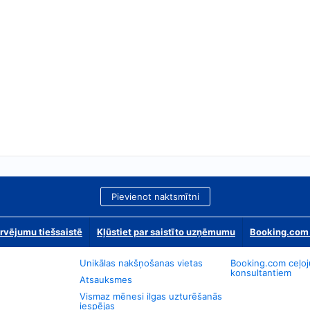
Pievienot naktsmītni
rvējumu tiešsaistē
Kļūstiet par saistīto uzņēmumu
Booking.com 
Unikālas nakšņošanas vietas
Booking.com ceļo
konsultantiem
Atsauksmes
Vismaz mēnesi ilgas uzturēšanās
iespējas