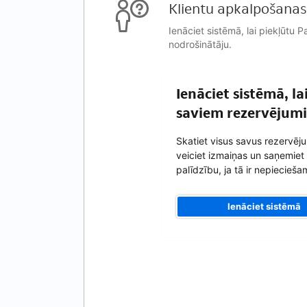
Klientu apkalpošanas 
Ienāciet sistēmā, lai piekļūtu
nodrošinātāju.
Ienāciet sistēmā, l
saviem rezervējum
Skatiet visus savus rezervēj
veiciet izmaiņas un saņemiet
palīdzību, ja tā ir nepiecieša
Ienāciet sistēmā