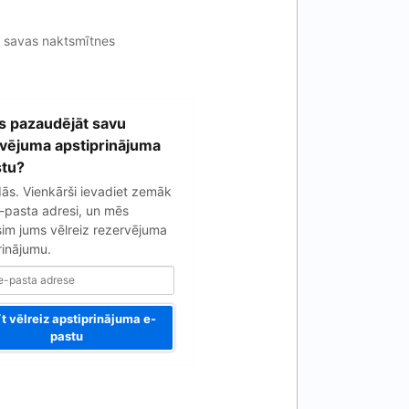
ar savas naktsmītnes
ūs pazaudējāt savu
vējuma apstiprinājuma
tu?
ās. Vienkārši ievadiet zemāk
-pasta adresi, un mēs
sim jums vēlreiz rezervējuma
rinājumu.
īt vēlreiz apstiprinājuma e-
pastu