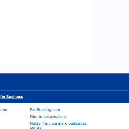
for Business
jumu
Par Booking.com
Klientu apkalpošana
Naktsmītņu partneru palīdzības
centrs