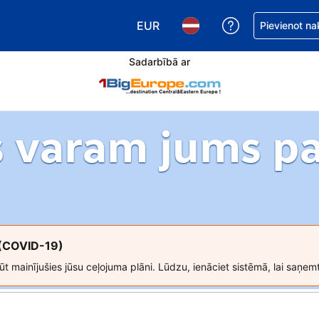
EUR
Saņemiet palīd
Pievienot na
Izvēlēties valūtu. Jūsu pašreizējā 
Izvēlēties valodu. Jūsu pa
Sadarbībā ar
 varam jums pa
 (COVID-19)
t mainījušies jūsu ceļojuma plāni. Lūdzu, ienāciet sistēmā, lai saņem