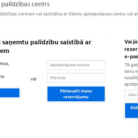
palīdzības centrs
 Palīdzības centram vai sazinātos ar Klientu apkalpošanas centru vai 
Jūsu
ai saņemtu palīdzību saistībā ar
Vai j
e-
pasta
rezer
iem
adrese
e-pas
Apstiprinājuma
Apstiprinājuma
umus,
Tā gad
numurs
numurs
savu e
ma.
nosūtī
vai
apstip
Pārbaudīt manu
rezervējumu
Sūt