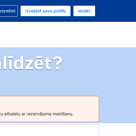
zību saistībā ar savu rezervējumu.
ktsmītni
Izveidot savu profilu
Ienākt
valūta ir Eiro.
šreizējā valoda ir Latviski.
līdzēt?
tu atbalstu ar rezervējuma mainīšanu.