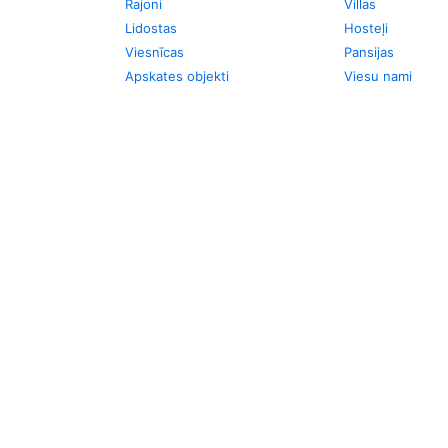
Rajoni
Villas
Lidostas
Hosteļi
Viesnīcas
Pansijas
Apskates objekti
Viesu nami