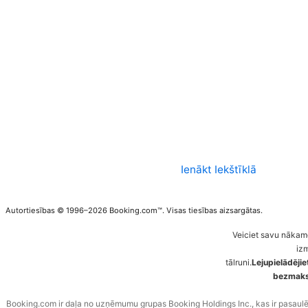
Ienākt Iekštīklā
Autortiesības © 1996–2026 Booking.com™. Visas tiesības aizsargātas.
Veiciet savu nākam
iz
tālruni.
Lejupielādēji
bezmaksa
Booking.com ir daļa no uzņēmumu grupas Booking Holdings Inc., kas ir pasaul