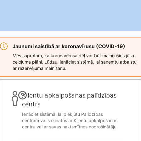
Jaunumi saistībā ar koronavīrusu (COVID-19)
Mēs saprotam, ka koronavīrusa dēļ var būt mainījušies jūsu
ceļojuma plāni. Lūdzu, ienāciet sistēmā, lai saņemtu atbalstu
ar rezervējuma mainīšanu.
Klientu apkalpošanas palīdzības
centrs
Ienāciet sistēmā, lai piekļūtu Palīdzības
centram vai sazinātos ar Klientu apkalpošanas
centru vai ar savas naktsmītnes nodrošinātāju.