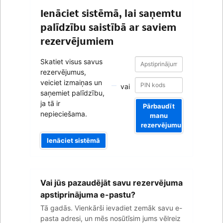
Ienāciet sistēmā, lai saņemtu
palīdzību saistībā ar saviem
rezervējumiem
Apstiprinājuma
Apstiprinājuma
Skatiet visus savus
numurs
numurs
rezervējumus,
veiciet izmaiņas un
vai
saņemiet palīdzību,
ja tā ir
Pārbaudīt
nepieciešama.
manu
rezervējumu
Ienāciet sistēmā
Jūsu
Vai jūs pazaudējāt savu rezervējuma
e-
pasta
apstiprinājuma e-pastu?
adrese
Tā gadās. Vienkārši ievadiet zemāk savu e-
pasta adresi, un mēs nosūtīsim jums vēlreiz