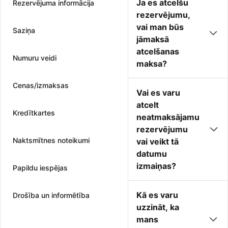
Ja es atcelšu
Rezervējuma informācija
rezervējumu,
vai man būs
Saziņa
jāmaksā
atcelšanas
Numuru veidi
maksa?
Cenas/izmaksas
Vai es varu
atcelt
Kredītkartes
neatmaksājamu
rezervējumu
Naktsmītnes noteikumi
vai veikt tā
datumu
izmaiņas?
Papildu iespējas
Kā es varu
Drošība un informētība
uzzināt, ka
mans