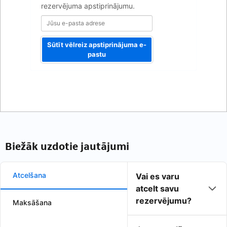
rezervējuma apstiprinājumu.
Sūtīt vēlreiz apstiprinājuma e-
pastu
Biežāk uzdotie jautājumi
Atcelšana
Vai es varu
atcelt savu
rezervējumu?
Maksāšana