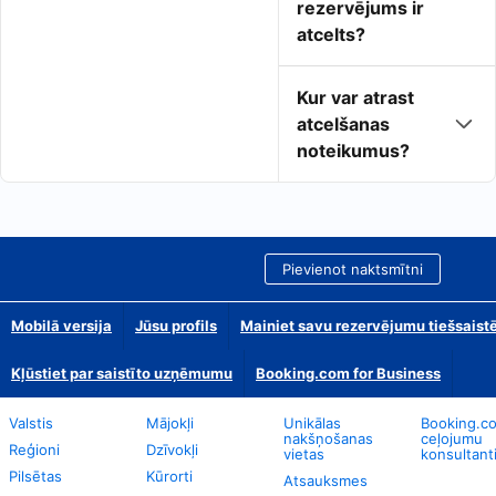
rezervējums ir
atcelts?
Kur var atrast
atcelšanas
noteikumus?
Pievienot naktsmītni
Mobilā versija
Jūsu profils
Mainiet savu rezervējumu tiešsaist
Kļūstiet par saistīto uzņēmumu
Booking.com for Business
Valstis
Mājokļi
Unikālas
Booking.c
nakšņošanas
ceļojumu
Reģioni
Dzīvokļi
vietas
konsultant
Pilsētas
Kūrorti
Atsauksmes