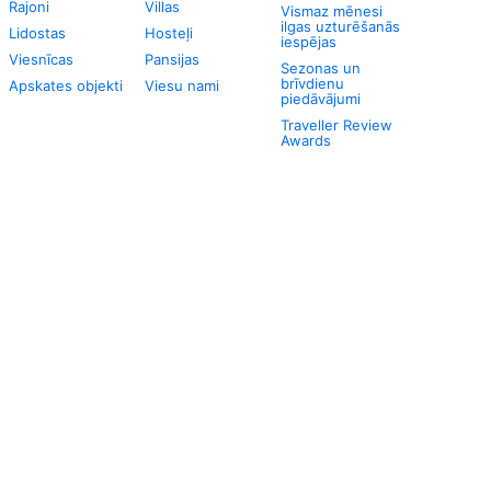
Rajoni
Villas
Vismaz mēnesi
ilgas uzturēšanās
Lidostas
Hosteļi
iespējas
Viesnīcas
Pansijas
Sezonas un
brīvdienu
Apskates objekti
Viesu nami
piedāvājumi
Traveller Review
Awards