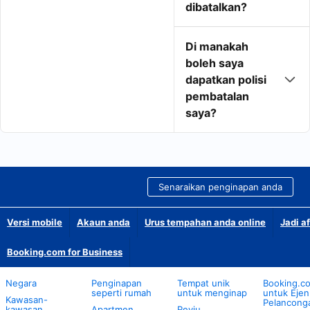
dibatalkan?
Di manakah
boleh saya
dapatkan polisi
pembatalan
saya?
Senaraikan penginapan anda
Versi mobile
Akaun anda
Urus tempahan anda online
Jadi af
Booking.com for Business
Negara
Penginapan
Tempat unik
Booking.c
seperti rumah
untuk menginap
untuk Ejen
Kawasan-
Pelancong
kawasan
Apartmen
Reviu