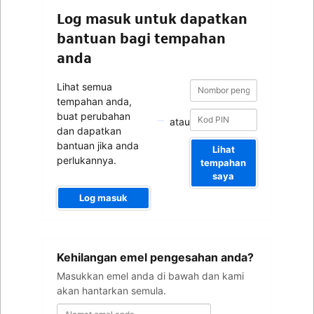
Log masuk untuk dapatkan
bantuan bagi tempahan
anda
Nombor
Nombor
Lihat semua
pengesahan
pengesahan
tempahan anda,
buat perubahan
atau
dan dapatkan
bantuan jika anda
Lihat
perlukannya.
tempahan
saya
Log masuk
Alamat
Kehilangan emel pengesahan anda?
emel
anda
Masukkan emel anda di bawah dan kami
akan hantarkan semula.