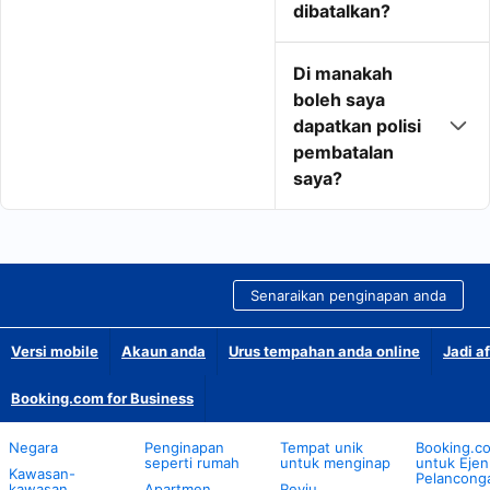
dibatalkan?
Di manakah
boleh saya
dapatkan polisi
pembatalan
saya?
Senaraikan penginapan anda
Versi mobile
Akaun anda
Urus tempahan anda online
Jadi af
Booking.com for Business
Negara
Penginapan
Tempat unik
Booking.c
seperti rumah
untuk menginap
untuk Ejen
Kawasan-
Pelancong
kawasan
Apartmen
Reviu