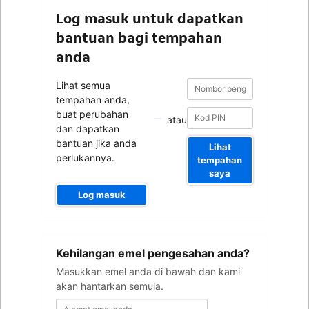
Log masuk untuk dapatkan
bantuan bagi tempahan
anda
Nombor
Nombor
Lihat semua
pengesahan
pengesahan
tempahan anda,
buat perubahan
atau
dan dapatkan
bantuan jika anda
Lihat
perlukannya.
tempahan
saya
Log masuk
Alamat
Kehilangan emel pengesahan anda?
emel
anda
Masukkan emel anda di bawah dan kami
akan hantarkan semula.