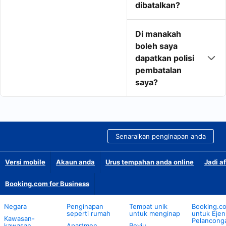
dibatalkan?
Di manakah
boleh saya
dapatkan polisi
pembatalan
saya?
Senaraikan penginapan anda
Versi mobile
Akaun anda
Urus tempahan anda online
Jadi af
Booking.com for Business
Negara
Penginapan
Tempat unik
Booking.c
seperti rumah
untuk menginap
untuk Ejen
Kawasan-
Pelancong
kawasan
Apartmen
Reviu