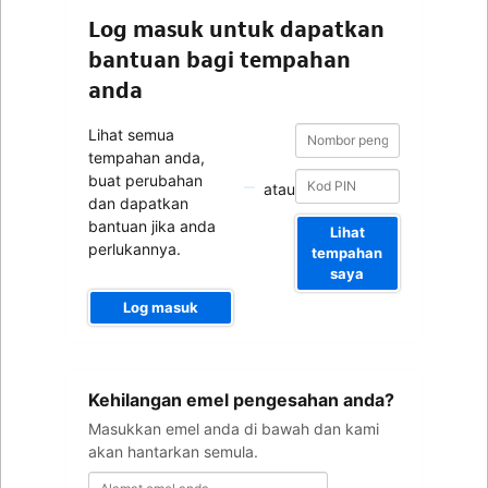
Log masuk untuk dapatkan
bantuan bagi tempahan
anda
Nombor
Nombor
Lihat semua
pengesahan
pengesahan
tempahan anda,
buat perubahan
atau
dan dapatkan
bantuan jika anda
Lihat
perlukannya.
tempahan
saya
Log masuk
Alamat
Kehilangan emel pengesahan anda?
emel
anda
Masukkan emel anda di bawah dan kami
akan hantarkan semula.