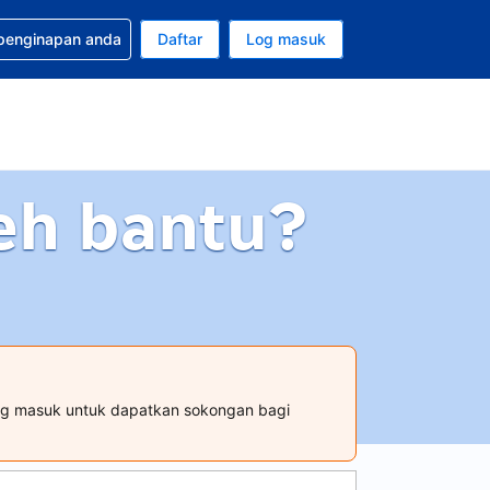
tuan bagi tempahan anda
 penginapan anda
Daftar
Log masuk
 semasa anda adalah Dolar A.S.
sa semasa anda adalah Bahasa Malaysia
eh bantu?
og masuk untuk dapatkan sokongan bagi