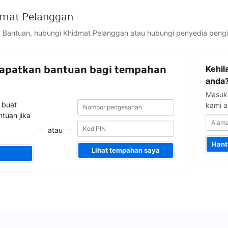
mat Pelanggan
 Bantuan, hubungi Khidmat Pelanggan atau hubungi penyedia peng
Alamat
dapatkan bantuan bagi tempahan
Kehil
emel
anda
anda
Masuk
Nombor
Nombor
 buat
kami a
pengesahan
pengesahan
tuan jika
atau
Hant
Lihat tempahan saya