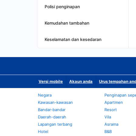
Polisi penginapan
Kemudahan tambahan
Keselamatan dan kesedaran
Versi mobile
Akaun anda
Urus tempahan and
Negara
Penginapan sepe
Kawasan-kawasan
Apartmen
Bandar-bandar
Resort
Daerah-daerah
Vila
Lapangan terbang
Asrama
Hotel
B&B