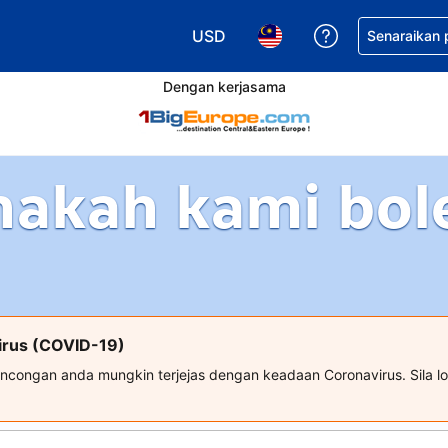
USD
Dapatkan ban
Senaraikan
Pilih mata wang anda. Mata wang
Pilih bahasa anda. Baha
Dengan kerjasama
akah kami bol
irus (COVID-19)
ongan anda mungkin terjejas dengan keadaan Coronavirus. Sila l