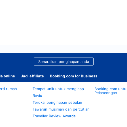
Senaraikan penginapan anda
a online
Jadi affiliate
Booking.com for Business
rti rumah
Tempat unik untuk menginap
Booking.com untu
Pelancongan
Reviu
Terokai penginapan sebulan
Tawaran musiman dan percutian
Traveller Review Awards