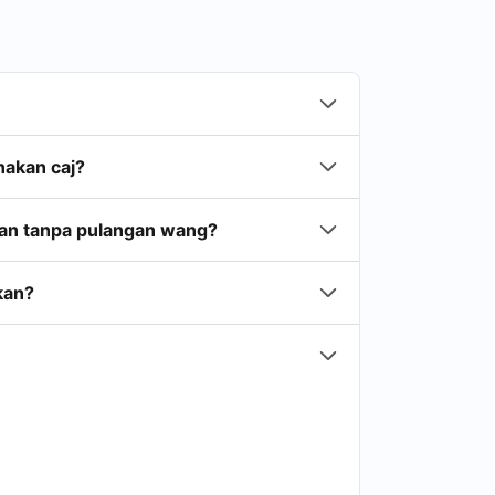
nakan caj?
han tanpa pulangan wang?
kan?