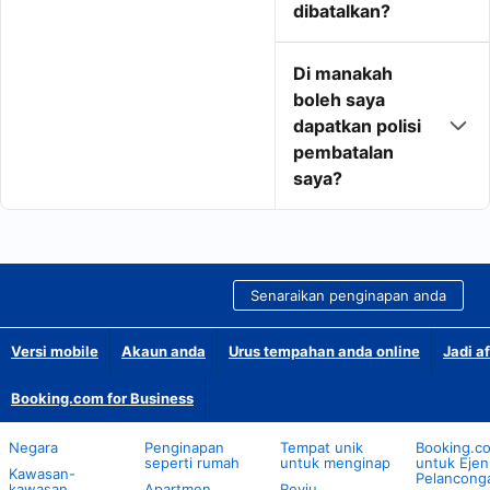
dibatalkan?
Di manakah
boleh saya
dapatkan polisi
pembatalan
saya?
Senaraikan penginapan anda
Versi mobile
Akaun anda
Urus tempahan anda online
Jadi af
Booking.com for Business
Negara
Penginapan
Tempat unik
Booking.c
seperti rumah
untuk menginap
untuk Ejen
Kawasan-
Pelancong
kawasan
Apartmen
Reviu