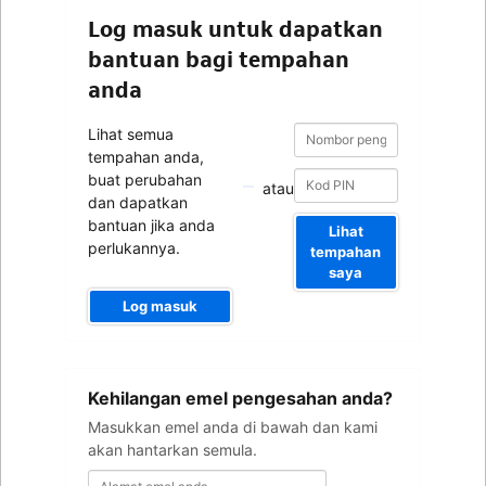
Log masuk untuk dapatkan
bantuan bagi tempahan
anda
Nombor
Nombor
Lihat semua
pengesahan
pengesahan
tempahan anda,
buat perubahan
atau
dan dapatkan
bantuan jika anda
Lihat
perlukannya.
tempahan
saya
Log masuk
Alamat
Kehilangan emel pengesahan anda?
emel
anda
Masukkan emel anda di bawah dan kami
akan hantarkan semula.