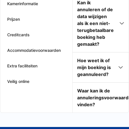
Kan ik
Kamerinformatie
annuleren of de
data wijzigen
Prijzen
als ik een niet-
terugbetaalbare
Creditcards
boeking heb
gemaakt?
Accommodatievoorwaarden
Hoe weet ik of
Extra faciliteiten
mijn boeking is
geannuleerd?
Veilig online
Waar kan ik de
annuleringsvoorwaard
vinden?