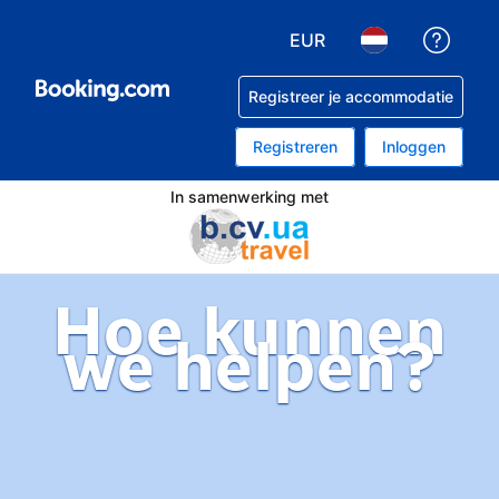
EUR
Krijg 
Kies je valuta. Je huidig
Kies je taal. Je 
Registreer je accommodatie
Registreren
Inloggen
In samenwerking met
Hoe kunnen
we helpen?