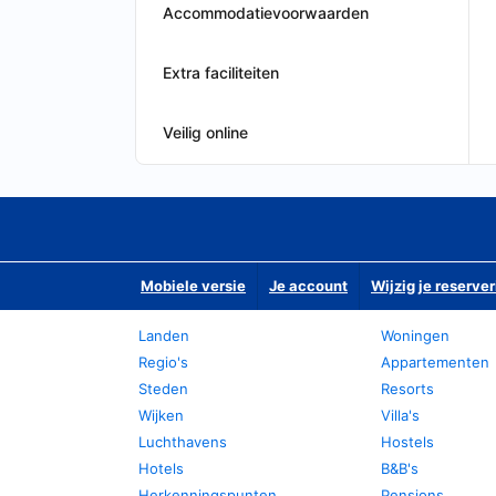
Accommodatievoorwaarden
Extra faciliteiten
Veilig online
Mobiele versie
Je account
Wijzig je reserver
Landen
Woningen
Regio's
Appartementen
Steden
Resorts
Wijken
Villa's
Luchthavens
Hostels
Hotels
B&B's
Herkenningspunten
Pensions