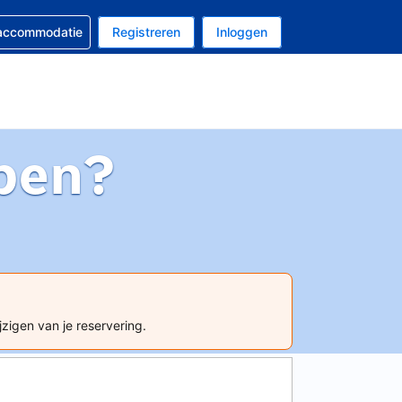
 reservering
 accommodatie
Registreren
Inloggen
 EUR
al is Nederlands
pen?
jzigen van je reservering.