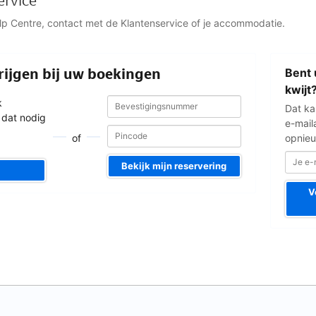
ervice
elp Centre, contact met de Klantenservice of je accommodatie.
Je
rijgen bij uw boekingen
Bent 
e-
mailadres
kwijt
Bevestigingsnummer
Bevestigingsnummer
k
Dat ka
 dat nodig
e-mail
of
opnieu
Bekijk mijn reservering
V