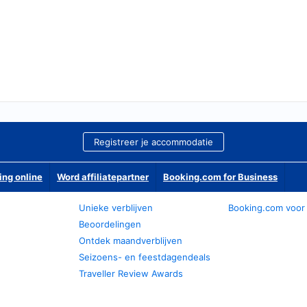
Registreer je accommodatie
ing online
Word affiliatepartner
Booking.com for Business
Unieke verblijven
Booking.com voor
Beoordelingen
Ontdek maandverblijven
Seizoens- en feestdagendeals
Traveller Review Awards