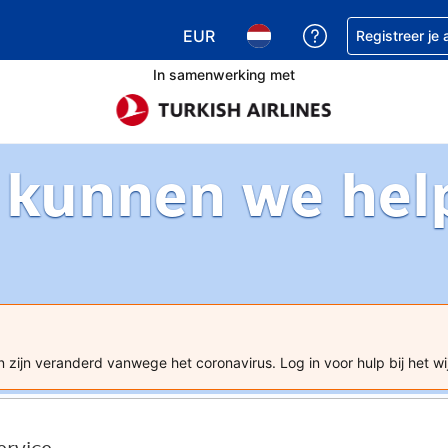
EUR
Krijg hulp bij je
Registreer je
Kies je valuta. Je huidige valuta is
Kies je taal. Je huidige ta
In samenwerking met
 kunnen we hel
 zijn veranderd vanwege het coronavirus. Log in voor hulp bij het wi