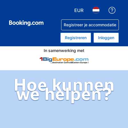
EUR
Krijg 
Kies je valuta. Je huidig
Kies je taal. Je 
Registreer je accommodatie
Registreren
Inloggen
In samenwerking met
Hoe kunnen
we helpen?