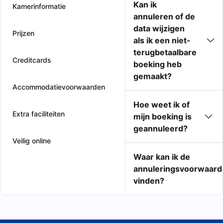
Kan ik
Kamerinformatie
annuleren of de
data wijzigen
Prijzen
als ik een niet-
terugbetaalbare
Creditcards
boeking heb
gemaakt?
Accommodatievoorwaarden
Hoe weet ik of
Extra faciliteiten
mijn boeking is
geannuleerd?
Veilig online
Waar kan ik de
annuleringsvoorwaard
vinden?