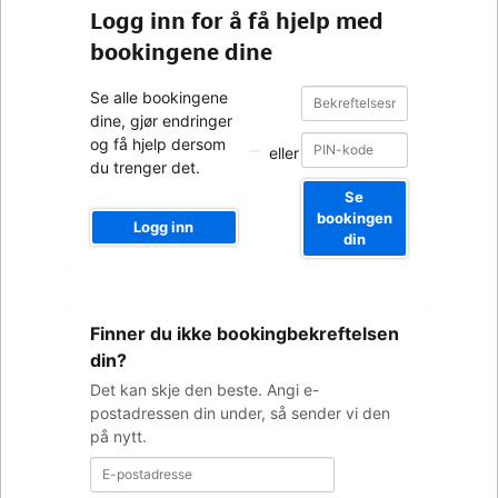
Logg inn for å få hjelp med
bookingene dine
Bekreftelsesnummer
Bekreftelsesnummer
Se alle bookingene
dine, gjør endringer
og få hjelp dersom
eller
du trenger det.
Se
bookingen
Logg inn
din
E-
Finner du ikke bookingbekreftelsen
postadresse
din?
Det kan skje den beste. Angi e-
postadressen din under, så sender vi den
på nytt.