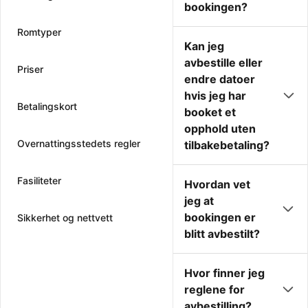
bookingen?
Romtyper
Kan jeg
avbestille eller
Priser
endre datoer
hvis jeg har
Betalingskort
booket et
opphold uten
Overnattingsstedets regler
tilbakebetaling?
Fasiliteter
Hvordan vet
jeg at
bookingen er
Sikkerhet og nettvett
blitt avbestilt?
Hvor finner jeg
reglene for
avbestilling?