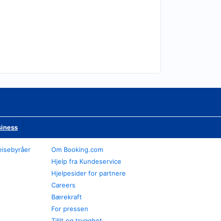
siness
eisebyråer
Om Booking.com
Hjelp fra Kundeservice
Hjelpesider for partnere
Careers
Bærekraft
For pressen
Tillit og trygghet