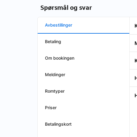
Spørsmål og svar
Avbestillinger
Betaling
M
Om bookingen
K
Meldinger
H
Romtyper
H
Priser
Betalingskort