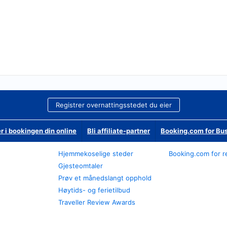
Registrer overnattingsstedet du eier
r i bookingen din online
Bli affiliate-partner
Booking.com for Bu
Hjemmekoselige steder
Booking.com for r
Gjesteomtaler
Prøv et månedslangt opphold
Høytids- og ferietilbud
Traveller Review Awards