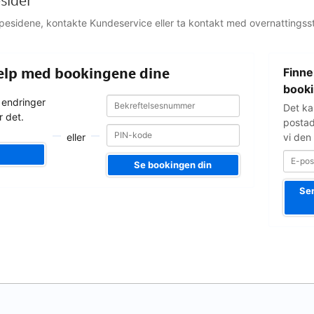
sider
jelpesidene, kontakte Kundeservice eller ta kontakt med overnattingsst
E-
hjelp med bookingene dine
Finne
postadress
booki
Bekreftelsesnummer
Bekreftelsesnummer
 endringer
Det ka
r det.
postad
eller
vi den 
Se bookingen din
Sen