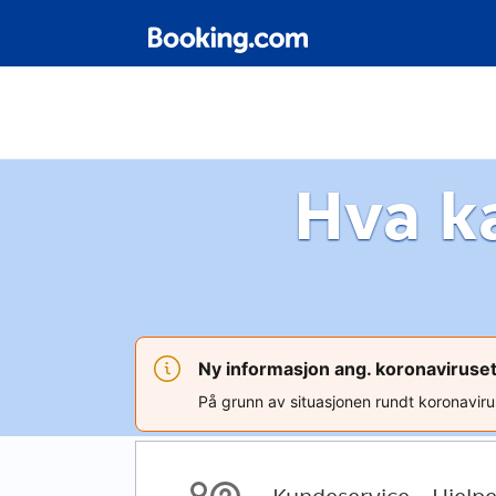
Hva k
Ny informasjon ang. koronaviruset
På grunn av situasjonen rundt koronaviruse