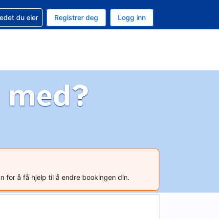
din
edet du eier
Registrer deg
Logg inn
 som valuta
 språk
g med?
n for å få hjelp til å endre bookingen din.