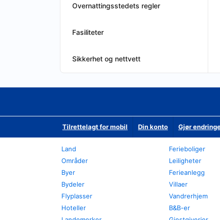
Overnattingsstedets regler
Fasiliteter
Sikkerhet og nettvett
Tilrettelagt for mobil
Din konto
Gjør endringe
Land
Ferieboliger
Områder
Leiligheter
Byer
Ferieanlegg
Bydeler
Villaer
Flyplasser
Vandrerhjem
Hoteller
B&B-er
Landemerker
Gjestgiverier