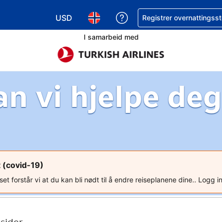
USD
Få hjelp med bookingen 
Registrer overnattingsst
Velg valuta. Du har valgt Amerikansk dollar
Velg språk. Du har valgt Norsk som
I samarbeid med
an vi hjelpe de
 (covid-19)
t forstår vi at du kan bli nødt til å endre reiseplanene dine.. Logg in