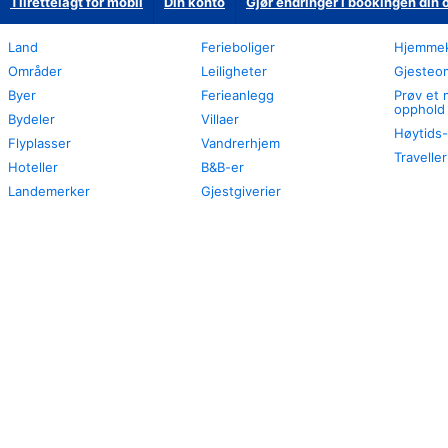
Tilrettelagt for mobil
Din konto
Gjør endringer i bookingen din 
Land
Ferieboliger
Hjemmek
Områder
Leiligheter
Gjesteom
Byer
Ferieanlegg
Prøv et 
opphold
Bydeler
Villaer
Høytids-
Flyplasser
Vandrerhjem
Travelle
Hoteller
B&B-er
Landemerker
Gjestgiverier