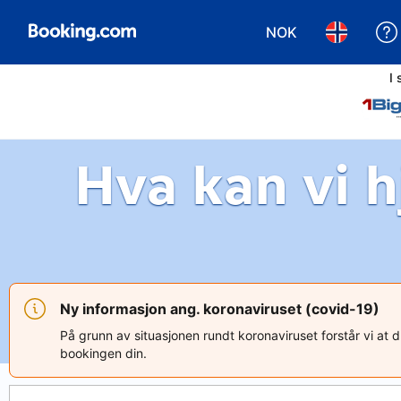
NOK
Velg valuta. Du har
Velg språk
I
Hva kan vi 
Ny informasjon ang. koronaviruset (covid-19)
På grunn av situasjonen rundt koronaviruset forstår vi at du
bookingen din.