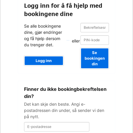
Logg inn for å få hjelp med
bookingene dine
Bekreftelsesnummer
Bekreftelsesnummer
Se alle bookingene
dine, gjør endringer
og få hjelp dersom
eller
du trenger det.
Se
bookingen
Logg inn
din
E-
Finner du ikke bookingbekreftelsen
postadresse
din?
Det kan skje den beste. Angi e-
postadressen din under, så sender vi den
på nytt.