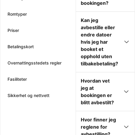
bookingen?
Romtyper
Kan jeg
avbestille eller
Priser
endre datoer
hvis jeg har
Betalingskort
booket et
opphold uten
Overnattingsstedets regler
tilbakebetaling?
Fasiliteter
Hvordan vet
jeg at
bookingen er
Sikkerhet og nettvett
blitt avbestilt?
Hvor finner jeg
reglene for
avbestilling?